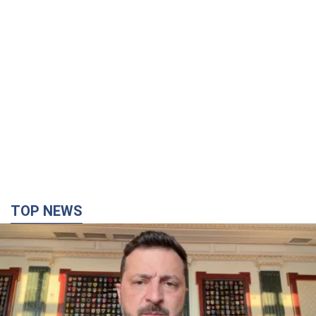
TOP NEWS
"Защита нашей жизни": Зеленский об
антибаллистической системе FREYJA,
санкциях против России и поддержке аграриев.
Видео
Европейские партнеры присоединяются к совместному
проекту
8 часов назад
62,7 т.