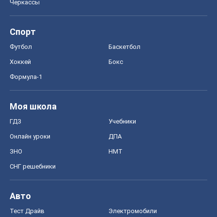
Онлайн уроки
ДПА
ЗНО
НМТ
СНГ решебники
Авто
Тест Драйв
Электромобили
Акции
Сервис
Food Oboz
Рецепты
Напитки
Диеты
Экономика
Рынки и компании
Mакроэкономика