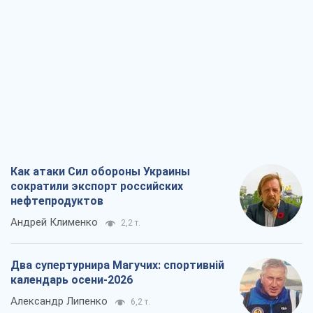
сократили экспорт российских
нефтепродуктов
Андрей Клименко
2,2 т.
Два супертурнира Магучих: спортивній
календарь осени-2026
Александр Липенко
6,2 т.
Ракетный щит и меч Украины: ставка
на производство собственных ракет
Кирилл Татаринов
2,9 т.
Посмертная "презумпция виновности":
кто разрешил ТЦК судить погибших
защитников
Марина Ставнійчук
6,6 т.