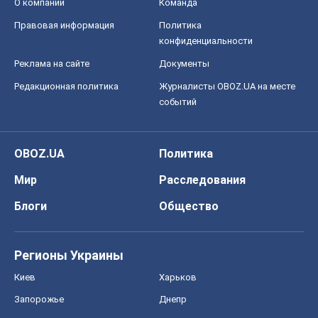
Блоги
Общество
Регионы Украины
Киев
Харьков
Запорожье
Днепр
Черкассы
Спорт
Футбол
Баскетбол
Хоккей
Бокс
Формула-1
Моя школа
ГДЗ
Учебники