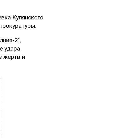
евка Купянского
прокуратуры.
ния-2",
е удара
з жертв и