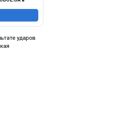
льтате ударов
ская