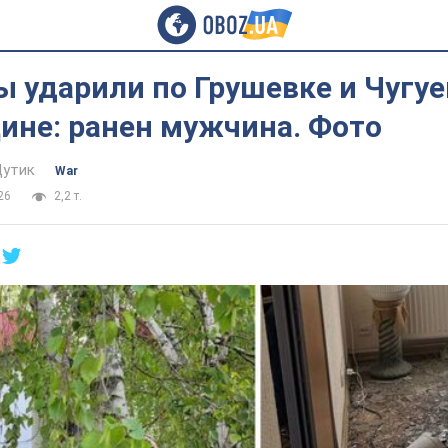
 ударили по Грушевке и Чугуе
ине: ранен мужчина. Фото
Дутик
War
26
2,2 т.