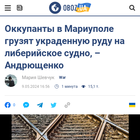
Оккупанты в Мариуполе
грузят украденную руду на
либерийское судно, –
Андрющенко
Мария Шевчук
War
9.05.2024 16:56
1 минута
15,1 т.
0