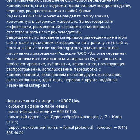
без письменного разрешения ООО «Золотая середина» их
использовать, они не подлежат дальнейшему воспроизводству,
переводу, распространению в любой форме.
Редакция OBOZ.UA может не разделять точку зрения,
изложенную в авторском материале. За достоверность
информации, размещенной в рекламных материалах,
ответственность несет рекламодатель.
Запрещено использование материалов размещенных на этом
сайте, даже с указанием гиперссылки на страницу этого сайта,
логотипа OBOZ.UA или любого другого упоминания, но без
письменного разрешения Редакции/ООО «Золотая середина»
Незаконным использованием материалов будет считаться:
любое копирование, публикация, перепечатка, последующее
распространение, использование, переработка с
использованием, включением в состав других материалов,
распространение, адаптация, перевод и другие подобные
изменения материала.
Название онлайн медиа — «OBOZ.UA»
- субъект в сфере онлайн медиа;
- идентификатор медиа — R40-06156;
- почтовый адрес — ул. Деревообрабатывающая, д. 7, г. Киев,
01013;
- адрес электронной почты —
[email protected]
; - телефон — (044)
585 46 20