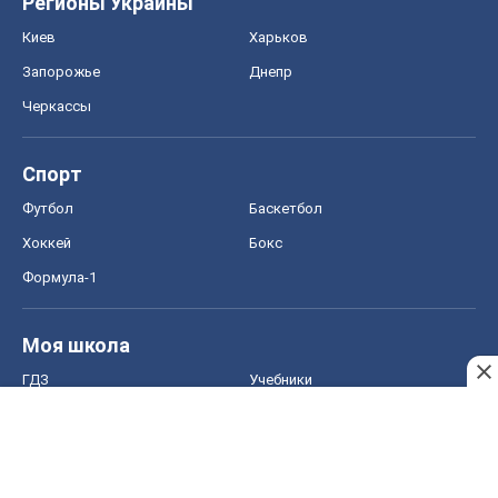
Регионы Украины
Киев
Харьков
Запорожье
Днепр
Черкассы
Спорт
Футбол
Баскетбол
Хоккей
Бокс
Формула-1
Моя школа
ГДЗ
Учебники
Онлайн уроки
ДПА
ЗНО
НМТ
СНГ решебники