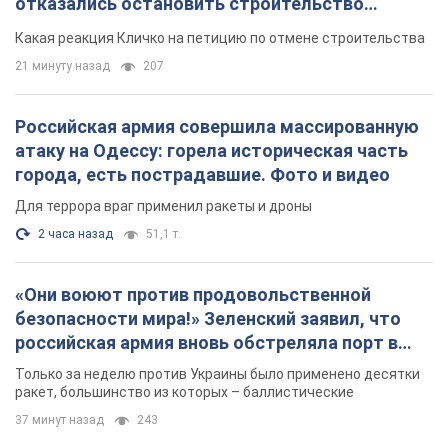
отказались остановить строительство
небоскреба "московского верующего"
Какая реакция Кличко на петицию по отмене строительства
21 минуту назад
207
Российская армия совершила массированную
атаку на Одессу: горела историческая часть
города, есть пострадавшие. Фото и видео
Для террора враг применил ракеты и дроны
2 часа назад
51,1 т.
«Они воюют против продовольственной
безопасности мира!» Зеленский заявил, что
российская армия вновь обстреляла порт в
Одессе
Только за неделю против Украины было применено десятки
ракет, большинство из которых – баллистические
37 минут назад
243