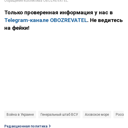
Только проверенная информация у нас в
Telegram-канале OBOZREVATEL
. Не ведитесь
на фейки!
Война в Украине
Генеральный штаб ВСУ
Азовское море
Россия 
Редакционная политика