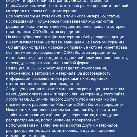
систем, гиперссылки на страницу OBOZ.UA по ссылке
https://www.obozrevatel.com
, на которой размещен оригинальный
материал в первом абзаце материала.
Все материалы на этом сайте, в том числе интервью, статьи,
исследования – служебные произведения журналистов
редакции, исключительные имущественные права на которые
принадлежат ООО «Золотая середина».
На все опубликованные фотоматериалы Getty Images редакция
имеет имущественные права, защищаемые законом Украины
«Об авторских правах и смежных правах», никто не имеет права
без письменного разрешения ООО «Золотая середина» их
использовать, они не подлежат дальнейшему воспроизводству,
переводу, распространению в любой форме.
Редакция OBOZ.UA может не разделять точку зрения,
изложенную в авторском материале. За достоверность
информации, размещенной в рекламных материалах,
ответственность несет рекламодатель.
Запрещено использование материалов размещенных на этом
сайте, даже с указанием гиперссылки на страницу этого сайта,
логотипа OBOZ.UA или любого другого упоминания, но без
письменного разрешения Редакции/ООО «Золотая середина»
Незаконным использованием материалов будет считаться:
любое копирование, публикация, перепечатка, последующее
распространение, использование, переработка с
использованием, включением в состав других материалов,
распространение, адаптация, перевод и другие подобные
изменения материала.