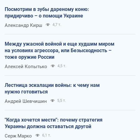
Посмотрим в зубы дареному коню:
придирчиво – о помощи Украине
Александр Кирш
4,7 т.
Между ужасной войной и еще худшим миром
на условиях агрессора, или Безысходность –
тоже оружие России
Алексей Копытько
4,5 т.
Лестница эскалации войны: к чему нам
нужно готовиться
Андрей Шевчишин
5,5 т.
"Когда хочется мести": почему стратегия
Украины должна оставаться другой
Серж Марко
6,1 т.