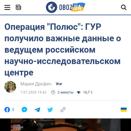
Операция "Полюс": ГУР
получило важные данные о
ведущем российском
научно-исследовательском
центре
Мария Дрофич
War
7.07.2026 15:42
2 минуты
16,7 т.
0