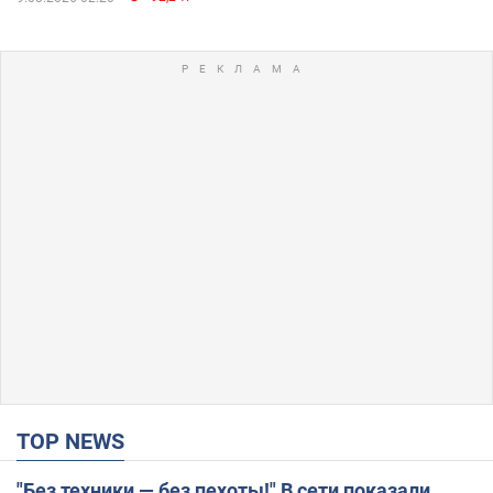
TOP NEWS
"Без техники — без пехоты!" В сети показали