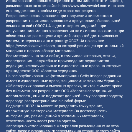
Использование любых материалов (в том числе фото- и видео-),
размещенных на этом сайте
https://www.obozrevatel.com
и на всех
его поддоменах, в любом виде строго запрещено.
Разрешается использование при получении письменного
разрешения на их использование и при условии обязательной
ссылки на сайт OBOZ.UA, а для интернет-изданий - при
получении письменного разрешения на их использование и при
обязательном размещении прямой, открытой для поисковых
систем, гиперссылки на страницу OBOZ.UA по ссылке
https://www.obozrevatel.com
, на которой размещен оригинальный
материал в первом абзаце материала.
Все материалы на этом сайте, в том числе интервью, статьи,
исследования – служебные произведения журналистов
редакции, исключительные имущественные права на которые
принадлежат ООО «Золотая середина».
На все опубликованные фотоматериалы Getty Images редакция
имеет имущественные права, защищаемые законом Украины
«Об авторских правах и смежных правах», никто не имеет права
без письменного разрешения ООО «Золотая середина» их
использовать, они не подлежат дальнейшему воспроизводству,
переводу, распространению в любой форме.
Редакция OBOZ.UA может не разделять точку зрения,
изложенную в авторском материале. За достоверность
информации, размещенной в рекламных материалах,
ответственность несет рекламодатель.
Запрещено использование материалов размещенных на этом
сайте, даже с указанием гиперссылки на страницу этого сайта,