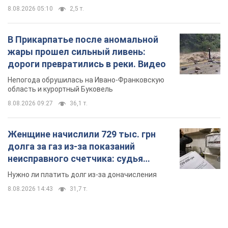
8.08.2026 05:10
2,5 т.
В Прикарпатье после аномальной
жары прошел сильный ливень:
дороги превратились в реки. Видео
Непогода обрушилась на Ивано-Франковскую
область и курортный Буковель
8.08.2026 09:27
36,1 т.
Женщине начислили 729 тыс. грн
долга за газ из-за показаний
неисправного счетчика: судья
вынес неожиданное решение
Нужно ли платить долг из-за доначисления
8.08.2026 14:43
31,7 т.