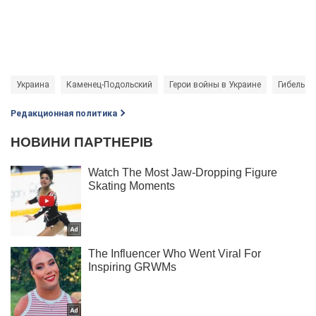
Украина
Каменец-Подольский
Герои войны в Украине
Гибель у
Редакционная политика