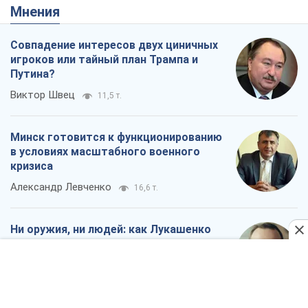
Мнения
Совпадение интересов двух циничных
игроков или тайный план Трампа и
Путина?
Виктор Швец
11,5 т.
Минск готовится к функционированию
в условиях масштабного военного
кризиса
Александр Левченко
16,6 т.
Ни оружия, ни людей: как Лукашенко
создает новую армию
Игар Тышкевич
14,1 т.