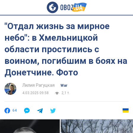
"Отдал жизнь за мирное
небо": в Хмельницкой
области простились с
воином, погибшим в боях на
Донетчине. Фото
Лилия Рагуцкая
War
4.03.2025 09:58
2,1 т.
64