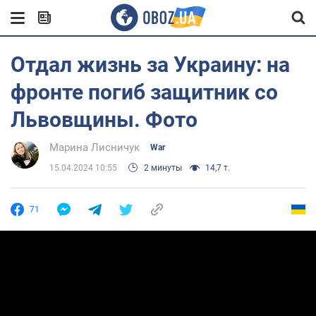
Отдал жизнь за Украину: на
фронте погиб защитник со
Львовщины. Фото
Марина Лисничук
War
15.04.2024 10:55
2 минуты
14,7 т.
71