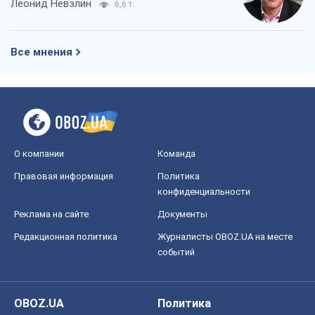
экономического кризиса. Есть ли свет
в конце туннеля?
Вадим Денисенко
3,4 т.
Чей будет Крым, тот и победит (NSJ), а
украинских футбольных чиновников
могут назвать убийцами
Александр Кирш
3,9 т.
Запад проспал угрозу: Россия может
проверить НАТО войной
Леонид Невзлин
6,6 т.
Все мнения