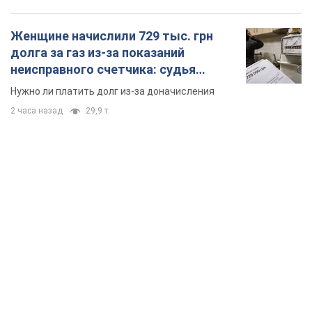
полигоны: как проблему джипинга решают за
границей
Украине не помешает взять пример со стран Европы
11 часов назад
1,6 т.
В Прикарпатье после аномальной
жары прошел сильный ливень:
дороги превратились в реки. Видео
Непогода обрушилась на Ивано-Франковскую
область и курортный Буковель
7 часов назад
14,2 т.
Женщине начислили 729 тыс. грн
долга за газ из-за показаний
неисправного счетчика: судья
вынес неожиданное решение
Нужно ли платить долг из-за доначисления