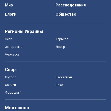
О компании
Команда
Правовая информация
Политика
конфиденциальности
Реклама на сайте
Документы
Редакционная политика
Журналисты OBOZ.UA на месте
событий
OBOZ.UA
Политика
Мир
Расследования
Блоги
Общество
Регионы Украины