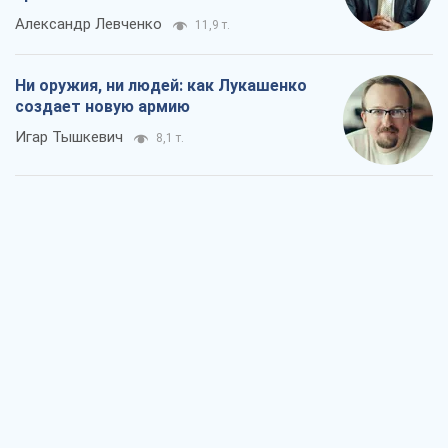
Rest
Мнения
Совпадение интересов двух циничных
игроков или тайный план Трампа и
Путина?
Виктор Швец
6,2 т.
Минск готовится к функционированию
в условиях масштабного военного
кризиса
Александр Левченко
11,9 т.
Ни оружия, ни людей: как Лукашенко
создает новую армию
Игар Тышкевич
8,1 т.