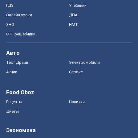
Киев
Харьков
Запорожье
Днепр
Черкассы
Спорт
Футбол
Баскетбол
Хоккей
Бокс
Формула-1
Моя школа
ГДЗ
Учебники
Онлайн уроки
ДПА
ЗНО
НМТ
СНГ решебники