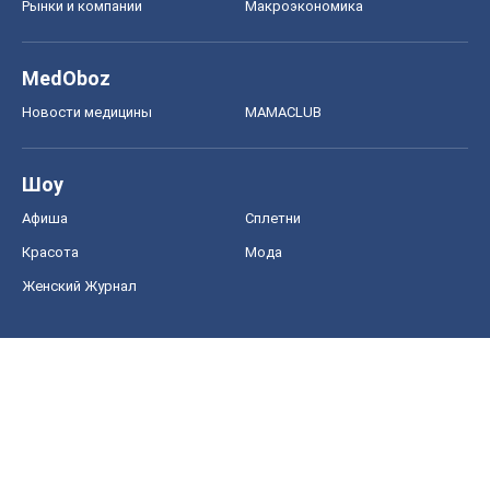
Авто
Тест Драйв
Электромобили
Акции
Сервис
Food Oboz
Рецепты
Напитки
Диеты
Экономика
Рынки и компании
Mакроэкономика
MedOboz
Новости медицины
MAMACLUB