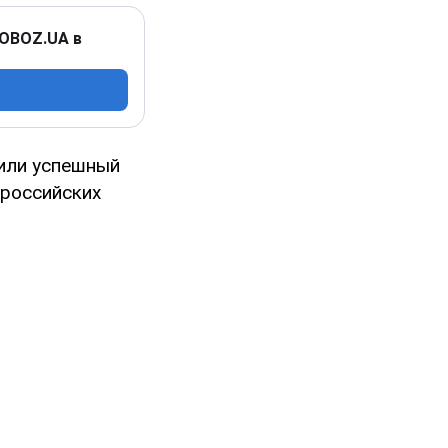
 OBOZ.UA в
шили успешный
 российских