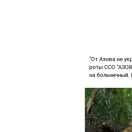
"От Азова не ук
роты ССО "АЗОВ"
на больничный. 