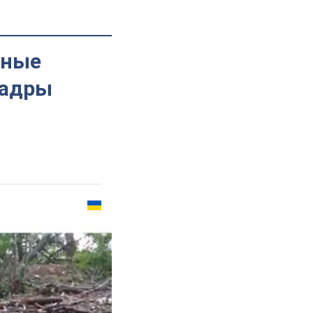
ьные
кадры