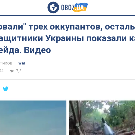
вали" трех оккупантов, остал
защитники Украины показали 
ейда. Видео
тиков
War
44
7,2 т.