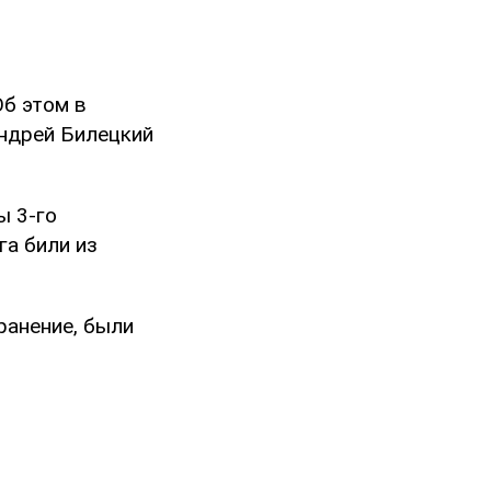
б этом в
Андрей Билецкий
ы 3-го
га били из
ранение, были