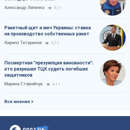
Александр Липенко
5,1 т.
Ракетный щит и меч Украины: ставка
на производство собственных ракет
Кирилл Татаринов
2,7 т.
Посмертная "презумпция виновности":
кто разрешил ТЦК судить погибших
защитников
Марина Ставнійчук
6,1 т.
Все мнения