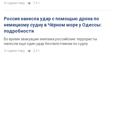
4 години тому
7,9 т.
Россия нанесла удар с помощью дрона по
немецкому судну в Чёрном море у Одессы:
подробности
Во время эвакуации экипажа российские террористы
нанесли еще один удар беспилотником по судну
3 години тому
2,2 т.