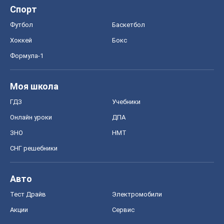
ГДЗ
Учебники
Онлайн уроки
ДПА
ЗНО
НМТ
СНГ решебники
Авто
Тест Драйв
Электромобили
Акции
Сервис
Food Oboz
Рецепты
Напитки
Диеты
Экономика
Рынки и компании
Mакроэкономика