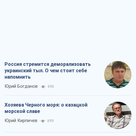
Россия стремится деморализовать
украинский тыл. О чем стоит себе
напомнить
Юрий Богданов
696
Хозяева Черного моря: о казацкой
морской славе
Юрий Кирпичев
699
"Поколение оливье": привычка к
русскому оказалась сильнее войны
Руслан Горовой
3,4 т.
Вот конечная цель российского
массированного удара
Игорь Чернецкий
4,6 т.