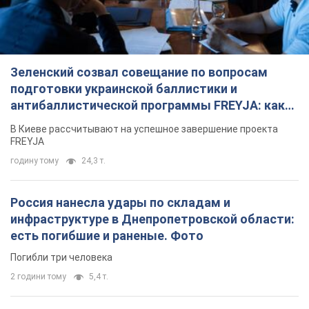
FREYJA
годину тому
24,3 т.
Россия нанесла удары по складам и
инфраструктуре в Днепропетровской области:
есть погибшие и раненые. Фото
Погибли три человека
2 години тому
5,4 т.
ВАКС избрал меру пресечения экс-послу
Украины в США Стефанишиной: что известно о
деле
Суд не полностью удовлетворил ходатайство прокуратуры
4 години тому
8,9 т.