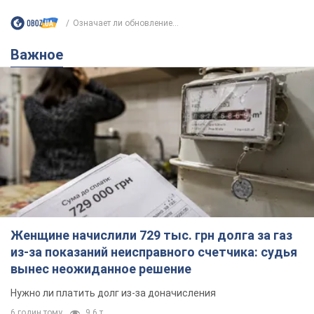
Женщине начислили 729 тыс. грн долга за газ
из-за показаний неисправного счетчика: судья
вынес неожиданное решение
Нужно ли платить долг из-за доначисления
6 годин тому
9,6 т.
"Это Украина напала!" Оксана Вояж
разоблачила киевского поэта,
которого "зазомбировали": он даже
русского не знал, а теперь хочет
Как отметила артистка, писатель был
геноцида украинцев
поклонником Украины, но после переезда в РФ
ему "промыли мозги"