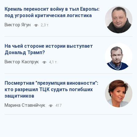
Виктор Каспрук
4,1 т.
Посмертная "презумпция виновности":
кто разрешил ТЦК судить погибших
защитников
Марина Ставнійчук
417