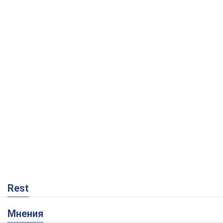
Rest
Мнения
Кремль переносит войну в тыл Европы:
под угрозой критическая логистика
Виктор Ягун
2,3 т.
На чьей стороне истории выступает
Дональд Трамп?