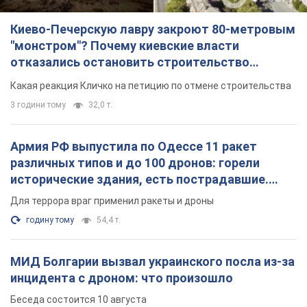
Киево-Печерскую лавру закроют 80-метровым
"монстром"? Почему киевские власти
отказались остановить строительство
небоскреба "московского верующего"
Какая реакция Кличко на петицию по отмене строительства
3 години тому
32,0 т.
Армия РФ выпустила по Одессе 11 ракет
различных типов и до 100 дронов: горели
исторические здания, есть пострадавшие.
Фото и видео
Для террора враг применил ракеты и дроны
годину тому
54,4 т.
МИД Болгарии вызвал украинского посла из-за
инцидента с дроном: что произошло
Беседа состоится 10 августа