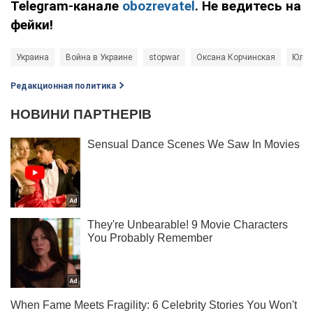
Telegram-канале
obozrevatel
. Не ведитесь на
фейки!
Украина
Война в Украине
stopwar
Оксана Корчинская
Юлия
Редакционная политика