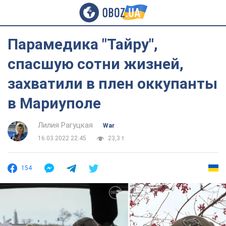
Парамедика "Тайру",
спасшую сотни жизней,
захватили в плен оккупанты
в Мариуполе
Лилия Рагуцкая
War
16.03.2022 22:45
23,3 т.
154