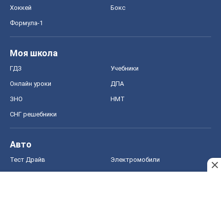
Хоккей
Бокс
Формула-1
Моя школа
ГДЗ
Учебники
Онлайн уроки
ДПА
ЗНО
НМТ
СНГ решебники
Авто
Тест Драйв
Электромобили
Акции
Сервис
Food Oboz