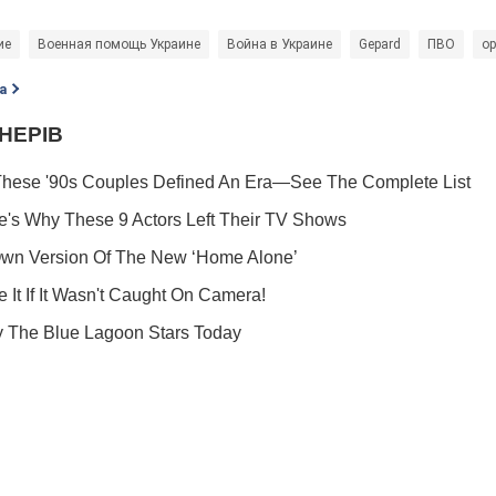
ие
Военная помощь Украине
Война в Украине
Gepard
ПВО
о
а
Подпишись на Telegram-канал и посмотри, что будет дальше!
Подписаться
Подписа