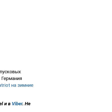
 пусковых
 Германия
riot на зимние
el и в
Viber
. Не