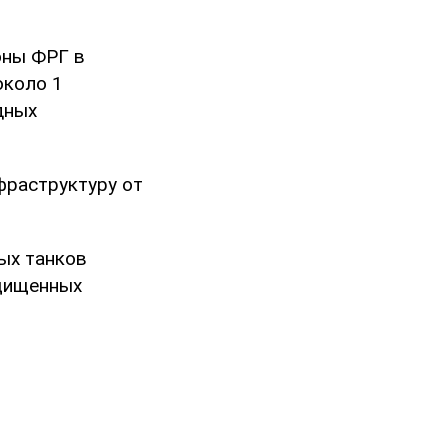
оны ФРГ в
около 1
дных
фраструктуру от
ых танков
ащищенных