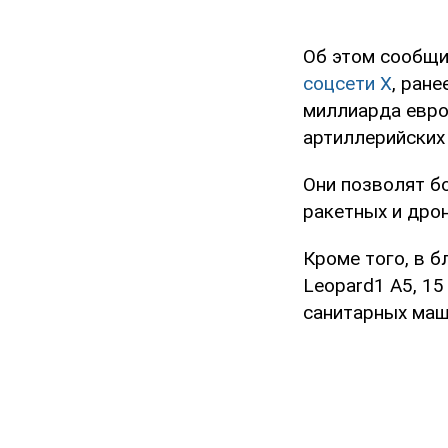
Об этом сообщи
соцсети X
, ране
миллиарда евр
артиллерийских
Они позволят б
ракетных и дро
Кроме того, в 
Leopard1 A5, 1
санитарных маш