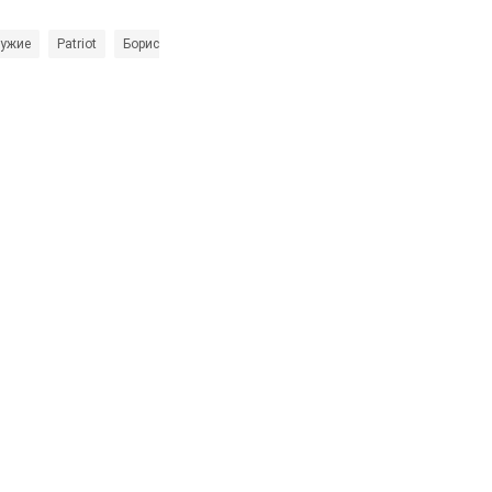
ружие
Patriot
Борис Писториус
ться