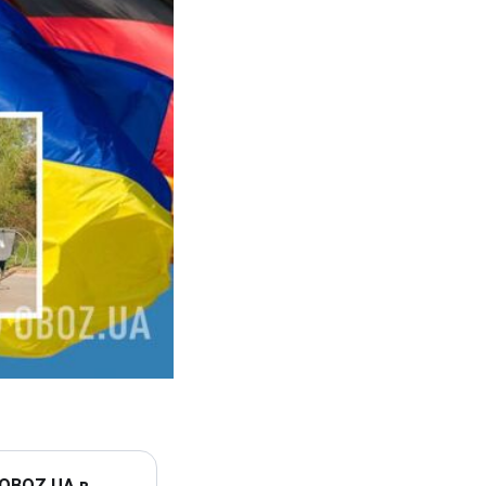
 OBOZ.UA в