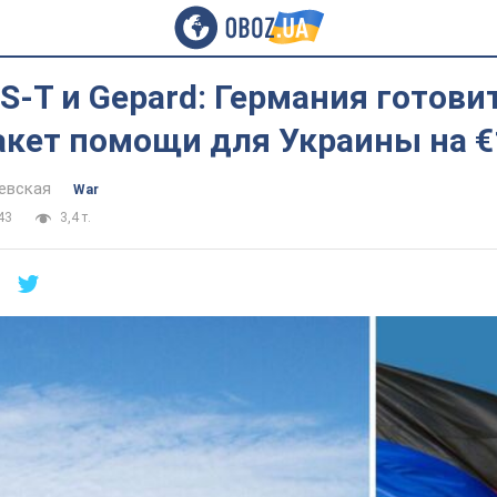
RIS-T и Gepard: Германия готови
акет помощи для Украины на 
евская
War
43
3,4 т.