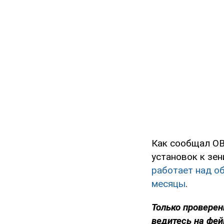
Как сообщал OB
установок к зе
работает над о
месяцы
.
Только проверен
ведитесь на фей