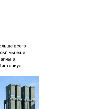
больше всего
том" мы еще
раины в
Писториус.