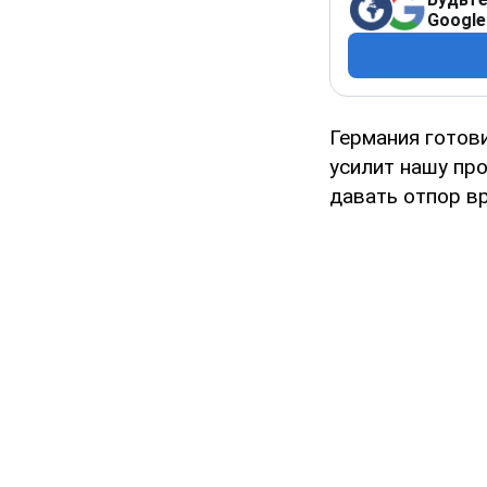
Google
Германия готов
усилит нашу пр
давать отпор вр