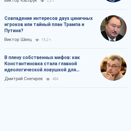
Rest
Мнения
Москва выдвигает претензии Пекину:
дружба превращается в зависимость
России от Китая
Виктор Каспрук
2,3 т.
Совпадение интересов двух циничных
игроков или тайный план Трампа и
Путина?
Виктор Швец
15,2 т.
В плену собственных мифов: как