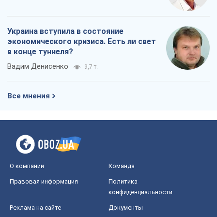
Александр Кирш
714
Ни оружия, ни людей: как Лукашенко
создает новую армию
Игар Тышкевич
16,2 т.
Когда закончится война?
Юрий Христензен
12,1 т.
Украина вступила в состояние
экономического кризиса. Есть ли свет
в конце туннеля?
Вадим Денисенко
9,7 т.
Все мнения