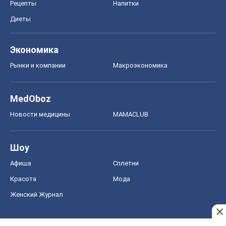
СНГ решебники
Авто
Тест Драйв
Электромобили
Акции
Сервис
Food Oboz
Рецепты
Напитки
Диеты
Экономика
Рынки и компании
Mакроэкономика
MedOboz