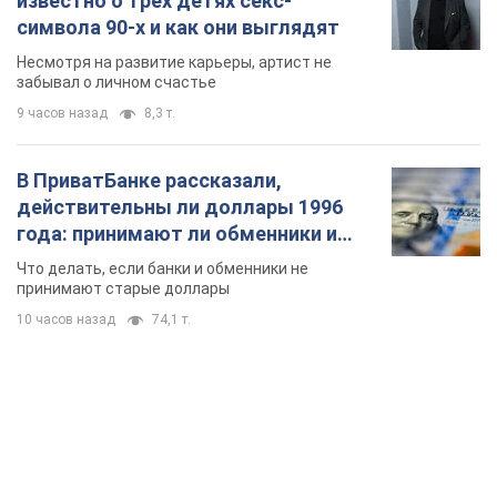
Какой была оригинальная версия гимна
Украины и почему ее боялась Российская
империя: об этом не рассказывают в школе
Государственным символом являются только первый куплет
и припев песни
3 часа назад
13,8 т.
Александру Пономареву – 53: что
известно о трех детях секс-
символа 90-х и как они выглядят
Несмотря на развитие карьеры, артист не
забывал о личном счастье
9 часов назад
8,3 т.
В ПриватБанке рассказали,
действительны ли доллары 1996