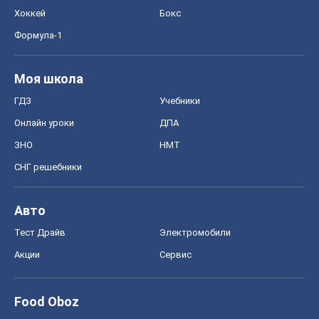
Регионы Украины
Киев
Харьков
Запорожье
Днепр
Черкассы
Спорт
Футбол
Баскетбол
Хоккей
Бокс
Формула-1
Моя школа
ГДЗ
Учебники
Онлайн уроки
ДПА
ЗНО
НМТ