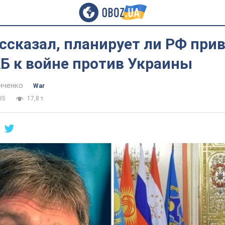
ссказал, планирует ли РФ при
Б к войне против Украины
нченко
War
35
17,8 т.