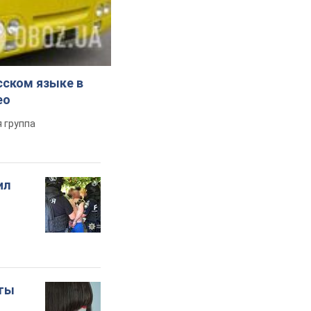
сском языке в
ео
 группа
ил
оты
о