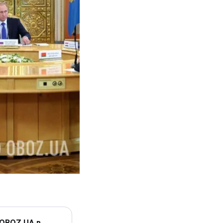
 OBOZ.UA в