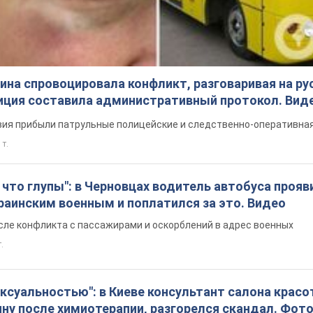
на спровоцировала конфликт, разговаривая на ру
иция составила административный протокол. Вид
ия прибыли патрульные полицейские и следственно-оперативная
 т.
что глупы": в Черновцах водитель автобуса прояв
раинским военным и поплатился за это. Видео
сле конфликта с пассажирами и оскорблений в адрес военных
т.
ексуальностью": в Киеве консультант салона крас
ну после химиотерапии, разгорелся скандал. Фот