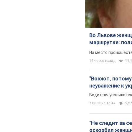
Во Львове женщи
маршрутке: пол
На место происшеств
12 часов назад
11,1
"Воюют, потому 
неуважение к ук
Водителя уволили по
7.08.2026 15:47
9,5 
"Не следит за с
оскорбил женщи