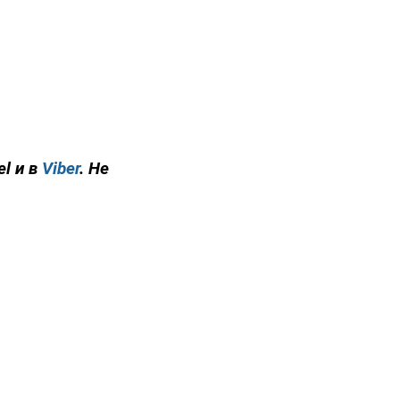
el и в
Viber
. Не