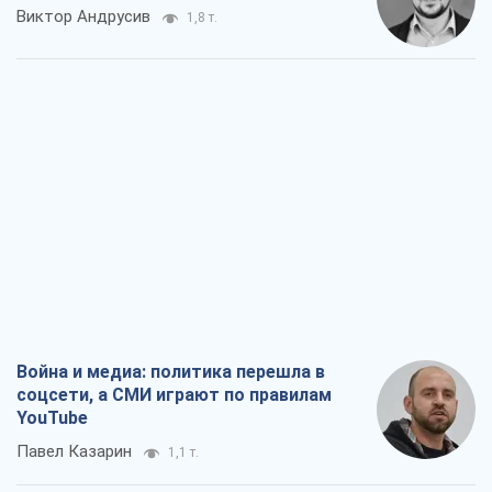
Война и медиа: политика перешла в
соцсети, а СМИ играют по правилам
YouTube
Павел Казарин
1,1 т.
В плену собственных мифов: как
Константиновка стала главной
идеологической ловушкой для
российских оккупантов
Дмитрий Снегирев
3,3 т.
Рекрутинг: обновленный и, похоже,
полезный вражеский опыт, или