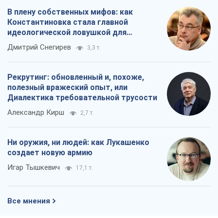
Диалектика требовательной трусости
Александр Кирш
2,7 т.
Ни оружия, ни людей: как Лукашенко
создает новую армию
Игар Тышкевич
17,1 т.
Все мнения
О компании
Команда
Правовая информация
Политика
конфиденциальности
Реклама на сайте
Документы