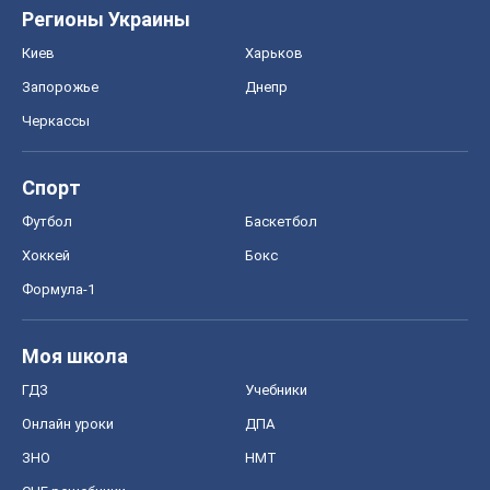
Футбол
Баскетбол
Хоккей
Бокс
Формула-1
Моя школа
ГДЗ
Учебники
Онлайн уроки
ДПА
ЗНО
НМТ
СНГ решебники
Авто
Тест Драйв
Электромобили
Акции
Сервис
Food Oboz