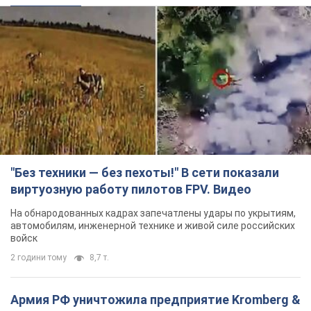
"Без техники — без пехоты!" В сети показали
виртуозную работу пилотов FPV. Видео
На обнародованных кадрах запечатлены удары по укрытиям,
автомобилям, инженерной технике и живой силе российских
войск
2 години тому
8,7 т.
Армия РФ уничтожила предприятие Kromberg &
Schubert в Житомире. Фото
Когда предприятие возобновит работу, пока неизвестно
2 години тому
9,5 т.
Киево-Печерскую лавру закроют 80-метровым
"монстром"? Почему киевские власти
отказались остановить строительство