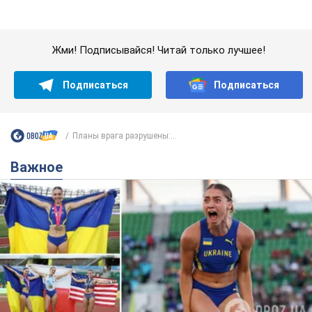
Важное
Красавица из Львова с рекордом выиграла
историческую медаль для Украины на
чемпионате мира по легкой атлетике U20.
Видео
Наша соотечественница блестяще выступила в Орегоне
8 годин тому
38,6 т.