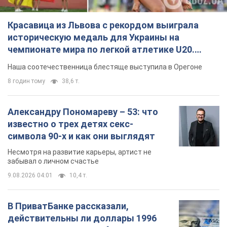
Александру Пономареву – 53: что
известно о трех детях секс-
символа 90-х и как они выглядят
Несмотря на развитие карьеры, артист не
забывал о личном счастье
9.08.2026 04:01
10,4 т.
В ПриватБанке рассказали,
действительны ли доллары 1996
года: принимают ли обменники и
банки такие купюры
Что делать, если банки и обменники не
принимают старые доллары
9.08.2026 02:20
91,3 т.