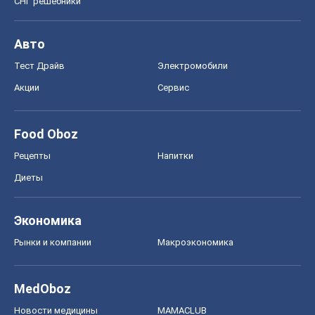
Рецепты
Напитки
Диеты
Экономика
Рынки и компании
Mакроэкономика
MedOboz
Новости медицины
MAMACLUB
Шоу
Афиша
Сплетни
Красота
Мода
Женский Журнал