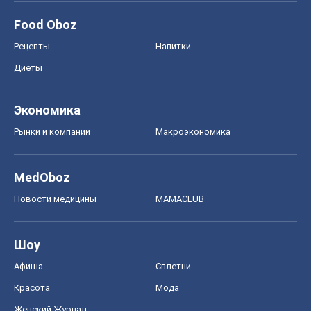
Food Oboz
Рецепты
Напитки
Диеты
Экономика
Рынки и компании
Mакроэкономика
MedOboz
Новости медицины
MAMACLUB
Шоу
Афиша
Сплетни
Красота
Мода
Женский Журнал