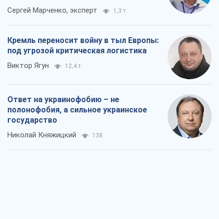
Ответ на украинофобию – не
полонофобия, а сильное украинское
государство
Николай Княжицкий
138
Мэр Москвы внезапно захотел мира,
как становятся послом в США и новые
украинские топ-рейтинги