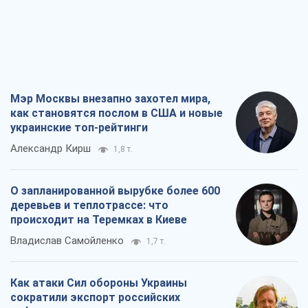
Александр Кирш
1,8 т.
О запланированной вырубке более 600
деревьев и теплотрассе: что
происходит на Теремках в Киеве
Владислав Самойленко
1,7 т.
Как атаки Сил обороны Украины
сократили экспорт российских
нефтепродуктов
Андрей Клименко
3,6 т.
Два супертурнира Магучих: спортивній
календарь осени-2026
Александр Липенко
11,1 т.