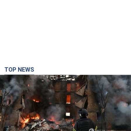
TOP NEWS
Кремль "сжигает" последние запасы
баллистики в Украине: что будет далее?
Интервью с Шарпом
В июле страна-агрессор установила "рекорд" по количеству
запущенных по Украине баллистических ракет
4 часа назад
47,6 т.