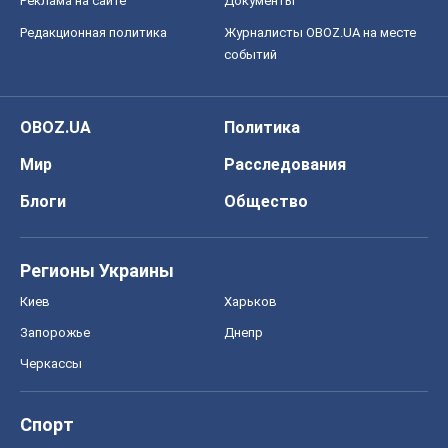
Блоги
Общество
Регионы Украины
Киев
Харьков
Запорожье
Днепр
Черкассы
Спорт
Футбол
Баскетбол
Хоккей
Бокс
Формула-1
Моя школа
ГДЗ
Учебники
Онлайн уроки
ДПА