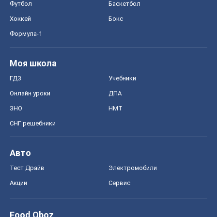
ЗНО
НМТ
СНГ решебники
Авто
Тест Драйв
Электромобили
Акции
Сервис
Food Oboz
Рецепты
Напитки
Диеты
Экономика
Рынки и компании
Mакроэкономика