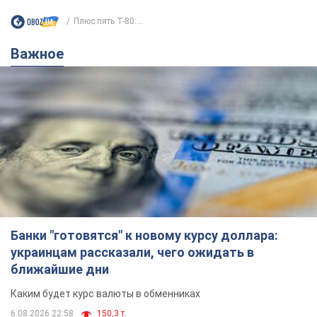
Банки "готовятся" к новому курсу доллара:
украинцам рассказали, чего ожидать в
ближайшие дни
Каким будет курс валюты в обменниках
6.08.2026 22:58
150,3 т.
Украинцам обещают по 850 грн от
мобильных операторов: что не так с
этими сообщениями
Как не попасть в ловушку мошенников
6.08.2026 21:02
15,1 т.