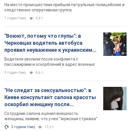
протокол. Видео
На место происшествия прибыли патрульные полицейские и
следственно-оперативная группа
7 годин тому
9,8 т.
"Воюют, потому что глупы": в
Черновцах водитель автобуса
проявил неуважение к украинским
военным и поплатился за это.
Водителя уволили после конфликта с
Видео
пассажирами и оскорблений в адрес военных
9 годин тому
8,6 т.
"Не следит за сексуальностью": в
Киеве консультант салона красоты
оскорбил женщину после
химиотерапии, разгорелся скандал.
Сотрудник салона оценил внешность
Фото
женщины, заявив, что у нее "мужская стрижка"
3 години тому
13,3 т.