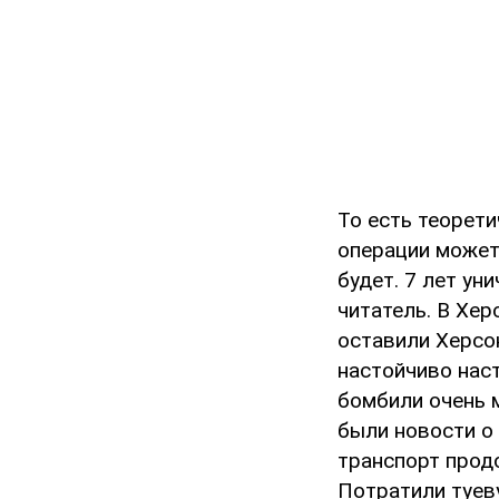
То есть теорет
операции может
будет. 7 лет ун
читатель. В Хер
оставили Херсон
настойчиво наст
бомбили очень м
были новости о 
транспорт прод
Потратили туеву