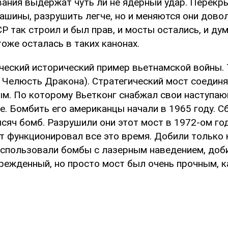
вания выдержат чуть ли не ядерный удар. Перекры
ашины, разрушить легче, но и меняются они дово
Р так строил и был прав, и мосты остались, и ду
оже осталась в таких канонах.
ческий исторический пример вьетнамской войны.
д: Челюсть Дракона). Стратегический мост соеди
м. По которому Вьетконг снабжал свои наступаю
. Бомбить его американцы начали в 1965 году. 
сяч бомб. Разрушили они этот мост в 1972-ом год
т функционировал все это время. Добили только 
использовали бомбы с лазерным наведением, доб
ежденный, но просто мост был очень прочным, ка