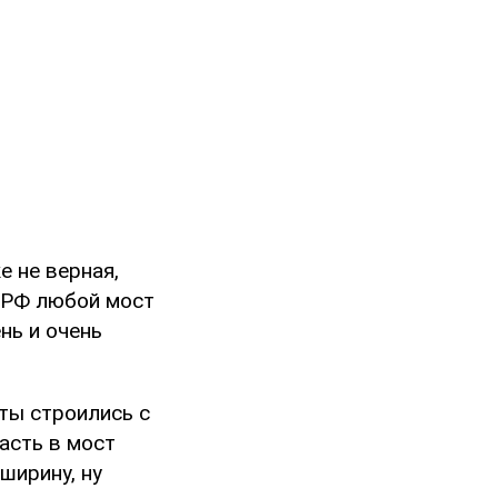
е не верная,
И РФ любой мост
нь и очень
сты строились с
асть в мост
ширину, ну