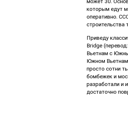
может 30. Осно
которым едут м
оперативно. ССС
строительства т
Приведу класси
Bridge (перево
Вьетнам с Южны
Южном Вьетнаме
просто сотни ты
бомбежек и мос
разработали и 
достаточно повр