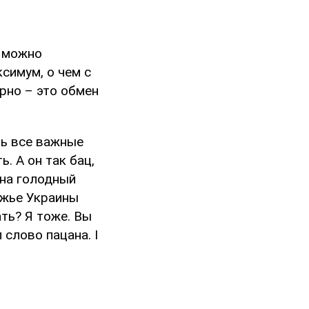
м можно
симум, о чем с
рно – это обмен
ть все важные
. А он так бац,
 на голодный
ежье Украины
ть? Я тоже. Вы
 слово пацана. I