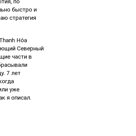
тия, по
льно быстро и
маю стратегия
 Thanh Hóa
няющий Северный
щие части в
Сбрасывали
у. 7 лет
когда
или уже
к я описал.