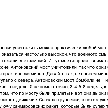
ически уничтожить можно практически любой мост
 оказаться настолько высокой, что военного смыс
ичтожали вьетнамский. И тут мне возразит внима
соне, Антоновский мост уничтожили, так что орки
 практически мирно. Давайте так, не совсем мир
упало с севера. Антоновский мост бомбили не 1 ил
ного недель. Я не помню точно, 3-4-6-8 недель, 
том, что по мосту были прилеты и вот они дырки 
олжает движение. Сначала грузовики, а потом уже
 хучу хаймарсовских ракет, которые были супер 