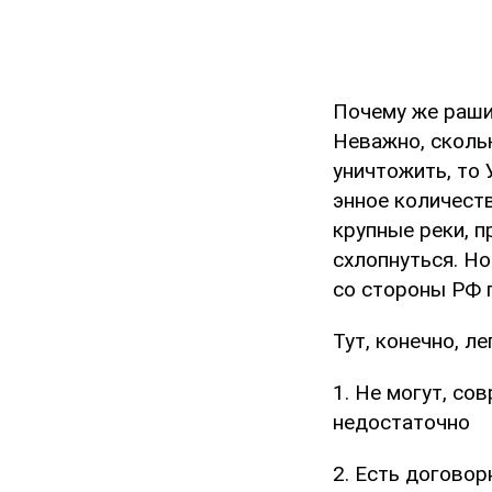
Почему же раши
Неважно, скольк
уничтожить, то 
энное количеств
крупные реки, 
схлопнуться. Н
со стороны РФ п
Тут, конечно, л
1. Не могут, с
недостаточно
2. Есть договор