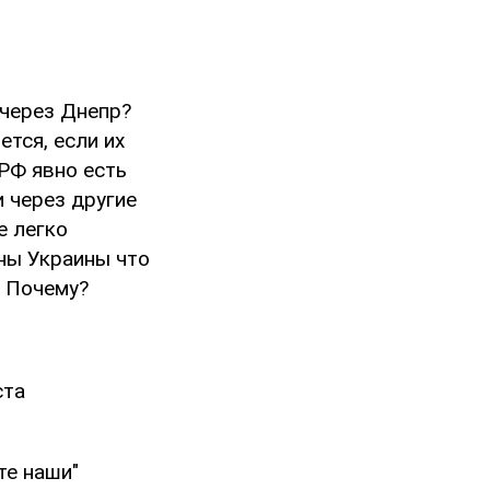
через Днепр?
ется, если их
 РФ явно есть
и через другие
е легко
ны Украины что
. Почему?
ста
те наши"