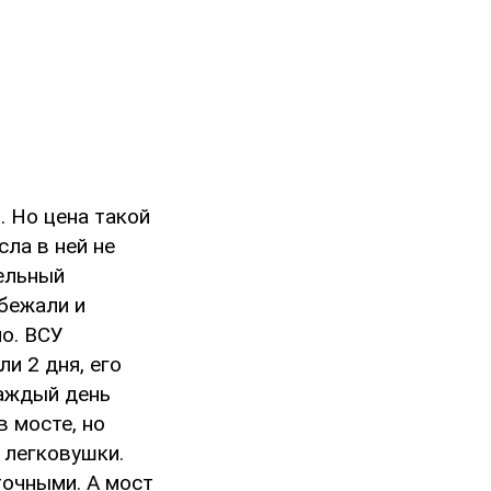
. Но цена такой
ла в ней не
тельный
 бежали и
но. ВСУ
и 2 дня, его
каждый день
в мосте, но
 легковушки.
точными. А мост