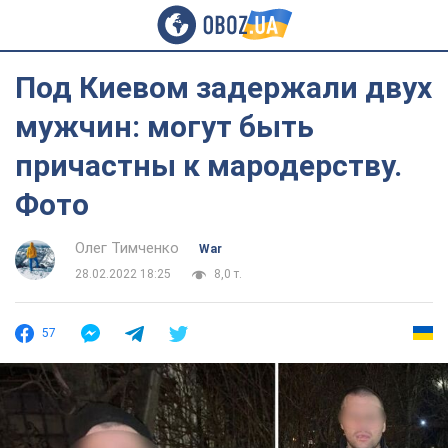
Под Киевом задержали двух
мужчин: могут быть
причастны к мародерству.
Фото
Олег Тимченко
War
28.02.2022 18:25
8,0 т.
57