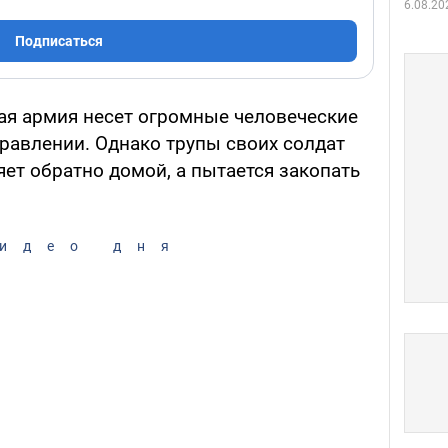
6.08.20
Подписаться
ая армия несет огромные человеческие
равлении. Однако трупы своих солдат
яет обратно домой, а пытается закопать
идео дня