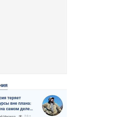
ения
сия теряет
урсы вне плана:
 на самом деле
тует темп войны
2,0 т.
ей Мисюра