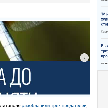
"Мы
худ
сто
отч
Серг
рак
Вых
три
про
хок
Алек
елитополе
разоблачили трех предателей
,