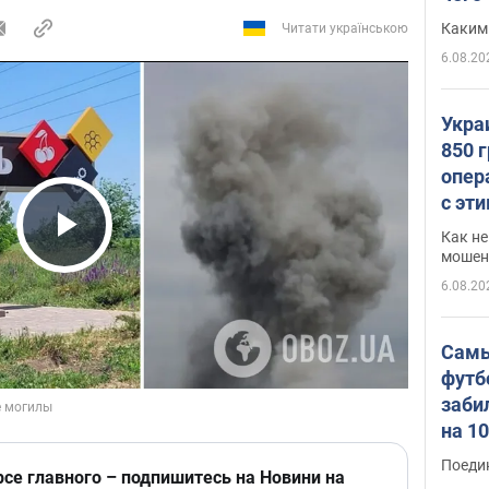
Каким
Читати українською
6.08.20
Укра
850 
опер
с эт
Как не
Play Video
мошен
6.08.20
Самы
футб
заби
на 1
Виде
Поеди
рсе главного – подпишитесь на Новини на