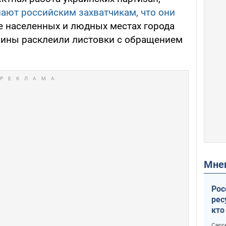
ают российским захватчикам, что они
е населенных и людных местах города
аины расклеили листовки с обращением
Мн
Рос
рес
кто
дик
Серг