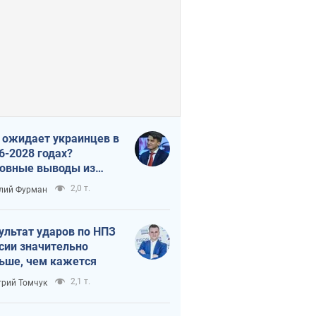
 ожидает украинцев в
6-2028 годах?
овные выводы из
ых прогнозов от НБУ
2,0 т.
лий Фурман
ультат ударов по НПЗ
сии значительно
ьше, чем кажется
2,1 т.
рий Томчук