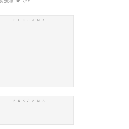
7,2 т.
26 20:48