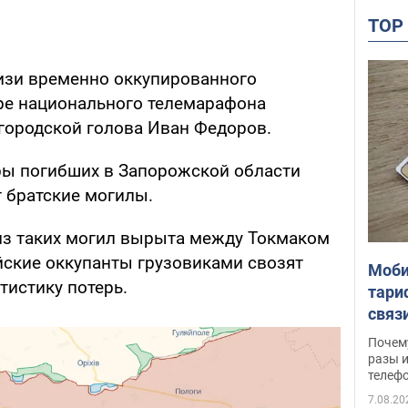
TO
изи временно оккупированного
ре национального телемарафона
городской голова Иван Федоров.
ры погибших в Запорожской области
 братские могилы.
из таких могил вырыта между Токмаком
йские оккупанты грузовиками свозят
Моби
тистику потерь.
тари
связ
жало
Почем
разы и
телеф
7.08.20