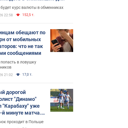
 будет курс валюты в обменниках
152,5 т.
26 22:58
инцам обещают по
грн от мобильных
аторов: что не так
ими сообщениями
 попасть в ловушку
ников
17,0 т.
26 21:02
й дорогой
олист "Динамо"
л "Карабаху" уже
0-й минуте матча.
о
нок проходит в Польше