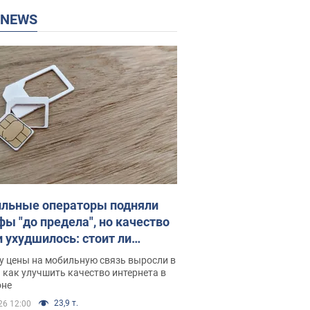
P NEWS
льные операторы подняли
фы "до предела", но качество
и ухудшилось: стоит ли
ваться на цены
у цены на мобильную связь выросли в
 как улучшить качество интернета в
оне
23,9 т.
26 12:00