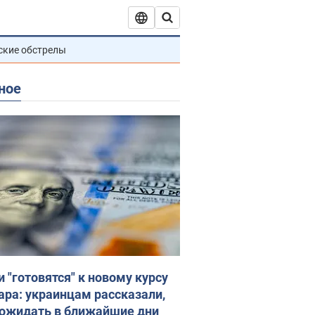
ские обстрелы
ное
и "готовятся" к новому курсу
ара: украинцам рассказали,
 ожидать в ближайшие дни