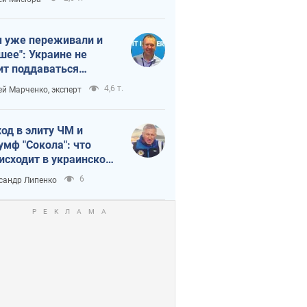
 уже переживали и
шее": Украине не
ит поддаваться
аянию из-за
4,6 т.
ей Марченко, эксперт
етного террора
од в элиту ЧМ и
умф "Сокола": что
исходит в украинском
кее
6
сандр Липенко