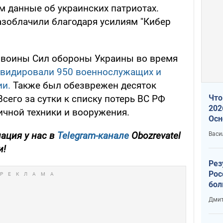
м данные об украинских патриотах.
азоблачили благодаря усилиям "Кибер
 воины Сил обороны Украины во время
видировали 950 военнослужащих и
ии.
Также был обезврежен десяток
сего за сутки к списку потерь ВС РФ
Что
202
ичной техники и вооружения.
Осн
нов
ация у нас в
Telegram-канале
Obozrevatel
Васи
и!
Рез
Рос
бол
Дмит