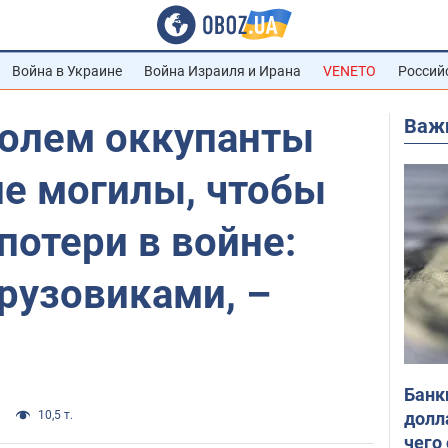
Война в Украине
Война Израиля и Ирана
VENETO
Россий
Важ
олем оккупанты
ие могилы, чтобы
потери в войне:
грузовиками, –
Банк
долл
10,5 т.
чего