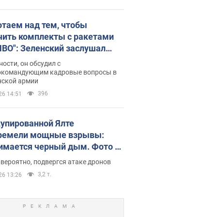
отаем над тем, чтобы
чить комплекты с ракетами
ПВО": Зеленский заслушал
ад Драпатого и объявил о
ности, он обсудил с
х мерах
окомандующим кадровые вопросы в
нской армии
396
26 14:51
купированной Ялте
ремели мощные взрывы:
имается черный дым. Фото и
о
 вероятно, подвергся атаке дронов
3,2 т.
26 13:26