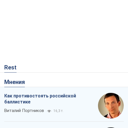
Несмотря на все, Киев выстоит. Ведь
сдаться значит потерять все
Ольга Айвазовская
10,8 т.
Запад обязан остановить путинский
геноцид украинцев
Леонид Невзлин
4,5 т.