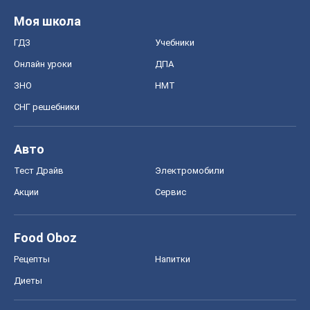
Диеты
Экономика
Рынки и компании
Mакроэкономика
MedOboz
Новости медицины
MAMACLUB
Шоу
Афиша
Сплетни
Красота
Мода
Женский Журнал