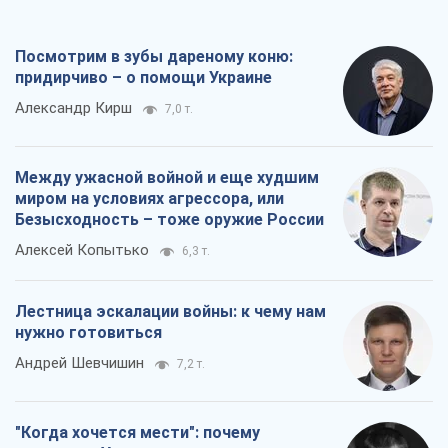
"Когда хочется мести": почему
стратегия Украины должна оставаться
другой
Серж Марко
7,7 т.
Все мнения
О компании
Команда
Правовая информация
Политика
конфиденциальности
Реклама на сайте
Документы
Редакционная политика
Журналисты OBOZ.UA на месте
событий