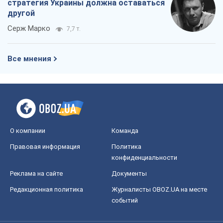
OBOZ.UA
Политика
Мир
Расследования
Блоги
Общество
Регионы Украины
Киев
Харьков
Запорожье
Днепр
Черкассы
Спорт
Футбол
Баскетбол
Хоккей
Бокс