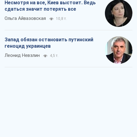
Посмотрим в зубы дареному коню:
придирчиво – о помощи Украине
Александр Кирш
7,0 т.
Между ужасной войной и еще худшим
миром на условиях агрессора, или
Безысходность – тоже оружие России
Алексей Копытько
6,3 т.
Лестница эскалации войны: к чему нам
нужно готовиться
Андрей Шевчишин
7,2 т.