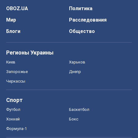
Формула-1
Моя школа
ГДЗ
Учебники
Онлайн уроки
ДПА
ЗНО
НМТ
СНГ решебники
Авто
Тест Драйв
Электромобили
Акции
Сервис
Food Oboz
Рецепты
Напитки