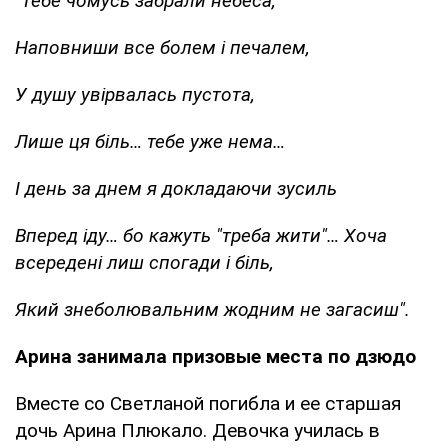
"Тебе чомусь забрали небеса,
Наповниши все болем і печалем,
У душу увірвалась пустота,
Лише ця біль… тебе уже нема…
І день за днем я докладаючи зусиль
Вперед іду… бо кажуть "треба жити"… Хоча
всередені лиш спогади і біль,
Який знеболювальним жодним не загасиш".
Арина занимала призовые места по дзюдо
Вместе со Светланой погибла и ее старшая
дочь Арина Плюкало. Девочка училась в