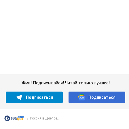
Россия в Днепре...
Важное
"У меня для россиян плохие новости": Селезнев
предположил, чем закончится "война складов"
Москва может превратиться в "остров" и погрузиться в
темноту, спрогнозировал военный эксперт
5.08.2026 16:00
59,8 т.