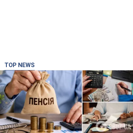
Украинцы "хакнули" Пенсионный фонд:
выплаты массово увеличивают из-за исков, но
денег не хватает
Как пересчитывают пенсии
2 часа назад
49,8 т.
Под атакой был НПЗ: в российском Ярославле
прогремела серия взрывов. Фото и видео
В промзоне фиксирует несколько очагов пожара
11 минут назад
3,4 т.
ВСУ отминусовали ещё 1330 оккупантов и
сбили более 1800 российских БПЛА – Генштаб
Численность путинской армии сокращается