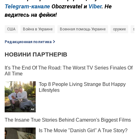
Telegram-канале
Obozrevatel и
Viber
. Не
ведитесь на фейки!
США
Война в Украине
Военная помощь Украине
оружие
sto
Редакционная политика