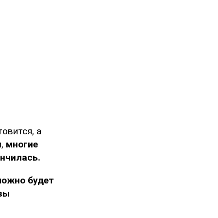
товится, а
м,
многие
ончилась.
можно будет
овы