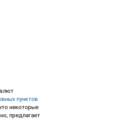
евлют
овных пунктов
 что некоторые
но, предлагает