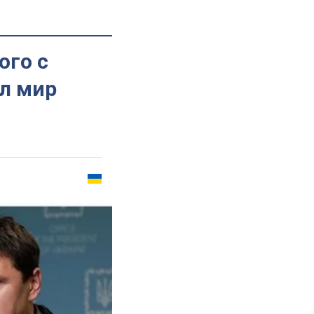
ого с
л мир