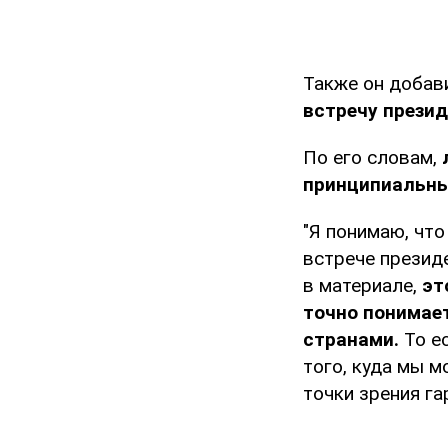
Также он добав
встречу прези
По его словам,
л
принципиальны
"Я понимаю, чт
встрече презид
в материале,
эт
точно понимает
странами.
То ес
того, куда мы м
точки зрения га