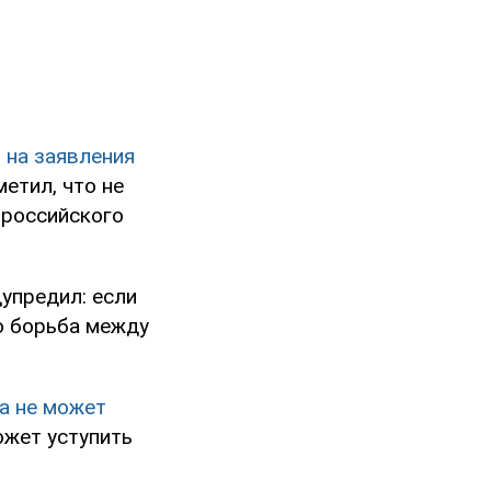
 на заявления
етил, что не
 российского
дупредил: если
о борьба между
а не может
ожет уступить