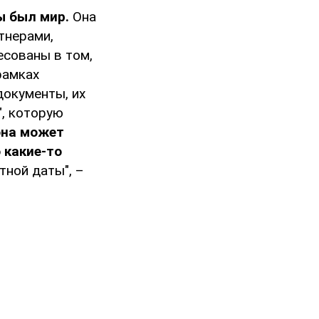
ы был мир.
Она
тнерами,
есованы в том,
рамках
документы, их
", которую
она может
 какие-то
тной даты", –