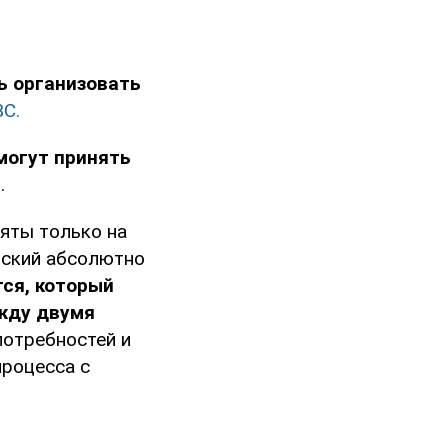
ь организовать
C.
могут принять
.
яты только на
нский абсолютно
тся, который
ежду двумя
потребностей и
процесса с
.