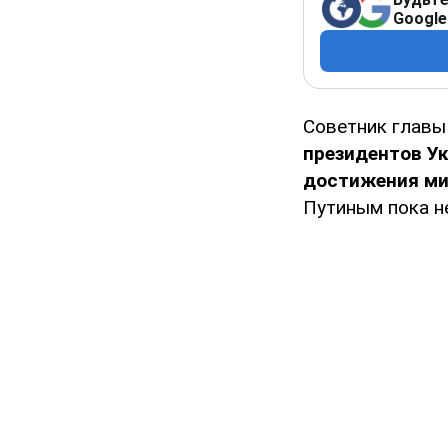
Google
Советник главы
президентов У
достижения ми
Путиным пока не