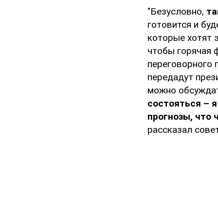
"Безусловно,
та
готовится и буд
которые хотят э
чтобы горячая 
переговорного 
передадут прези
можно обсуждать
состояться – я
прогнозы, что 
рассказал сове