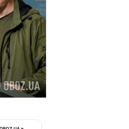
 OBOZ.UA в