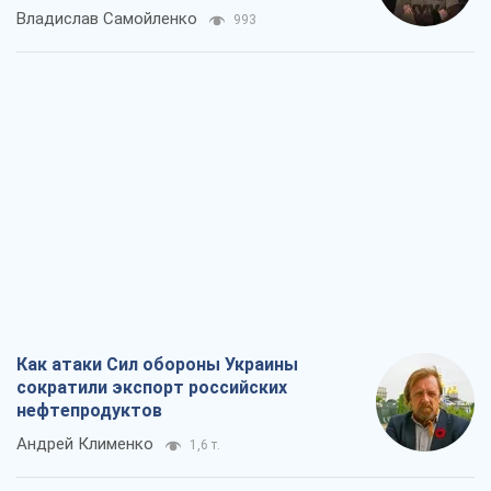
Как атаки Сил обороны Украины
сократили экспорт российских
нефтепродуктов
Андрей Клименко
1,6 т.
Два супертурнира Магучих: спортивній
календарь осени-2026
Александр Липенко
3,4 т.
Ракетный щит и меч Украины: ставка
на производство собственных ракет
Кирилл Татаринов
2,3 т.