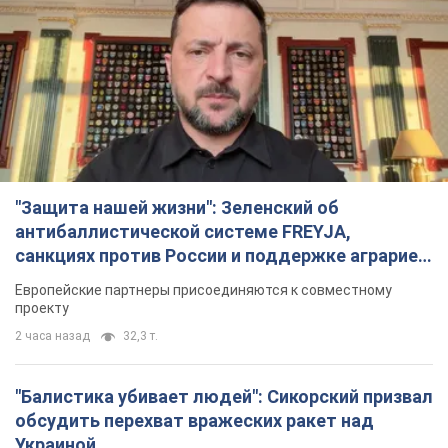
"Защита нашей жизни": Зеленский об
антибаллистической системе FREYJA,
санкциях против России и поддержке аграриев.
Видео
Европейские партнеры присоединяются к совместному
проекту
2 часа назад
32,3 т.
"Балистика убивает людей": Сикорский призвал
обсудить перехват вражеских ракет над
Украиной
Глава МИД Польши призвал сбивать российские ракеты над
Украиной
3 часа назад
6,5 т.
Налоговая служба передаст Минобороны
данные о мужчинах в возрасте от 18 до 60 лет:
зачем это нужно