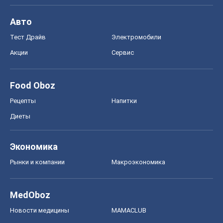
Рецепты
Напитки
Диеты
Экономика
Рынки и компании
Mакроэкономика
MedOboz
Новости медицины
MAMACLUB
Шоу
Афиша
Сплетни
Красота
Мода
Женский Журнал