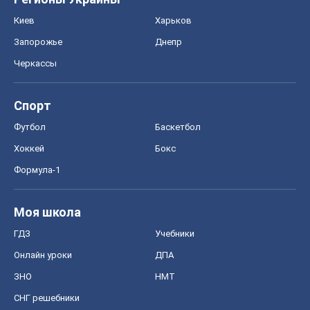
Хоккей
Бокс
Формула-1
Моя школа
ГДЗ
Учебники
Онлайн уроки
ДПА
ЗНО
НМТ
СНГ решебники
Авто
Тест Драйв
Электромобили
Акции
Сервис
Food Oboz