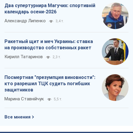
Посмертная "презумпция виновности":
кто разрешил ТЦК судить погибших
защитников
Марина Ставнійчук
5,5 т.
Все мнения
О компании
Команда
Правовая информация
Политика
конфиденциальности
Реклама на сайте
Документы