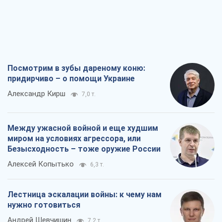
Посмотрим в зубы дареному коню:
придирчиво – о помощи Украине
Александр Кирш
7,0 т.
Между ужасной войной и еще худшим
миром на условиях агрессора, или
Безысходность – тоже оружие России
Алексей Копытько
6,3 т.
Лестница эскалации войны: к чему нам
нужно готовиться
Андрей Шевчишин
7,2 т.