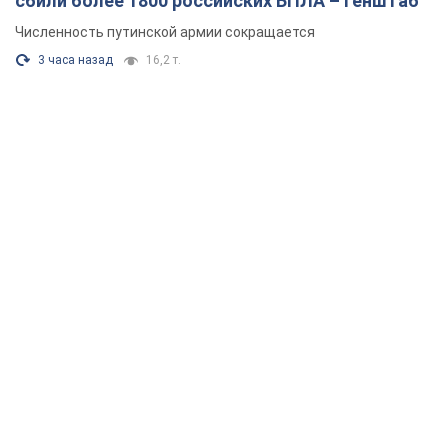
сбили более 1800 российских БПЛА – Генштаб
Численность путинской армии сокращается
3 часа назад
16,2 т.