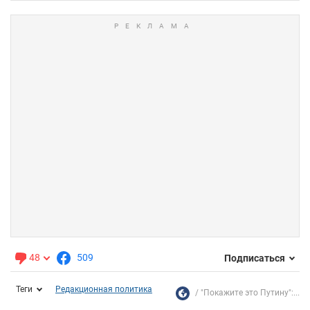
48
509
Подписаться
Теги
Редакционная политика
"Покажите это Путину":...