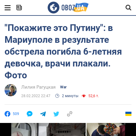
"Покажите это Путину": в
Мариуполе в результате
обстрела погибла 6-летняя
девочка, врачи плакали.
Фото
Лилия Рагуцкая
War
28.02.2022 22:47
2 минуты
52,6 т.
509