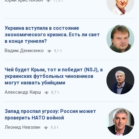
Юрий Христензен
11,3 т.
Украина вступила в состояние
экономического кризиса. Есть ли свет
в конце туннеля?
Вадим Денисенко
9,1 т.
Чей будет Крым, тот и победит (NSJ), а
украинских футбольных чиновников
могут назвать убийцами
Александр Кирш
8,7 т.
Запад проспал угрозу: Россия может
проверить НАТО войной
Леонид Невзлин
9,3 т.