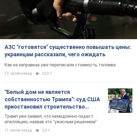
АЗС "готовятся" существенно повышать цены:
украинцам рассказали, чего ожидать
Как на заправках уже переписали стоимость топлива
12 часов назад
23,6 т.
"Белый дом не является
собственностью Трампа": суд США
приостановил строительство
бального зала стоимостью 400 млн
Трамп уже заявил, что немедленно подаст
долларов
апелляцию, назвав это "ужасным решением"
11 часов назад
3,0 т.