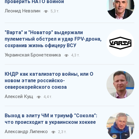
проверить НАТО войной
Леонид Невзлин
5,3 т.
"Варта" и "Новатор" выдержали
пулеметный обстрел и удар FPV-дрона,
сохранив жизнь офицеру ВСУ
Украинская Бронетехника
4,3 т.
КНДР как катализатор войны, или О
новом этапе российско-
северокорейского союза
Алексей Кущ
4,4 т.
Выход в элиту ЧМ и триумф "Сокола":
что происходит в украинском хоккее
Александр Липенко
2,3 т.