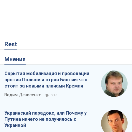
Мнения
Скрытая мобилизация и провокации
против Польши и стран Балтии: что
стоит за новыми планами Кремля
Вадим Денисенко
216
Украинский парадокс, или Почему у
Путина ничего не получилось с
Украиной
Виталий Портников
20,5 т.
Кремль начал подготовку к своему
"последнему рывку"
Костянтин Машовець
7,1 т.