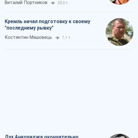
Дух Анкориджа окончательно
испарился
Виктор Андрусив
6,7 т.
Война и медиа: политика перешла в
соцсети, а СМИ играют по правилам
YouTube
Павел Казарин
3,6 т.