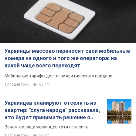
какой чаще всего переходят
Мобильные тарифы достигли критического предела
10 годин тому
63,4 т.
Украинцев планируют отселять из
квартир: "слуга народа" рассказала,
кто будет принимать решение о
сносе домов
Зачем жилища украинцев хотят сносить
10 годин тому
58,2 т.
Украинцы массово покупают
дорогие новые авто: сколько стоит
самая популярная модель
Какие марки авто предпочитают приобретать
жители Украины
11 годин тому
37,4 т.