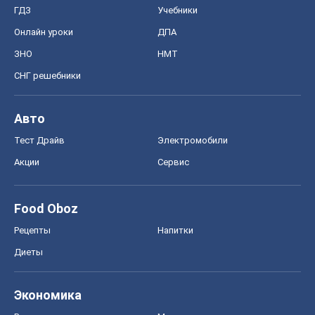
Тест Драйв
Электромобили
Акции
Сервис
Food Oboz
Рецепты
Напитки
Диеты
Экономика
Рынки и компании
Mакроэкономика
MedOboz
Новости медицины
MAMACLUB
Шоу
Афиша
Сплетни