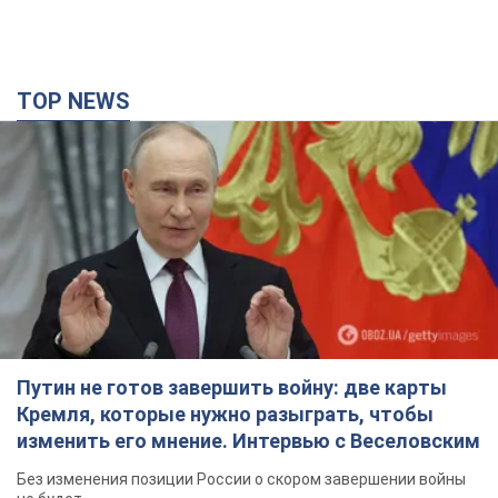
Путин не готов завершить войну: две карты
Кремля, которые нужно разыграть, чтобы
изменить его мнение. Интервью с Веселовским
Без изменения позиции России о скором завершении войны
не будет
3 години тому
19,2 т.
Дроны атаковали НПЗ в Нижнекамске: после
взрывов был виден дым. Видео
Местные жители активно публиковали фото и видео
2 години тому
3,4 т.