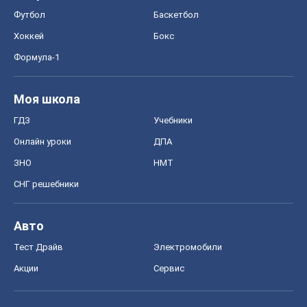
Онлайн уроки
ДПА
ЗНО
НМТ
СНГ решебники
Авто
Тест Драйв
Электромобили
Акции
Сервис
Food Oboz
Рецепты
Напитки
Диеты
Экономика
Рынки и компании
Mакроэкономика