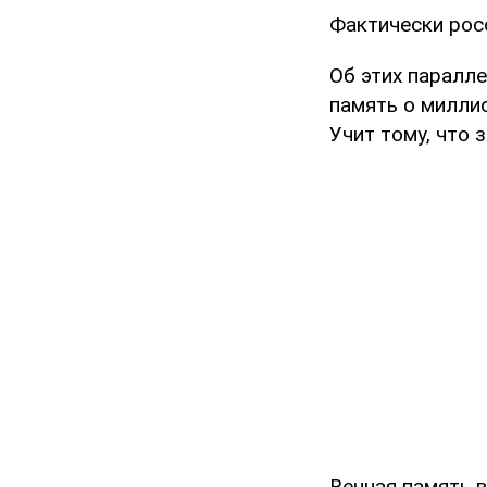
Фактически росс
Об этих паралле
память о миллио
Учит тому, что 
Вечная память в