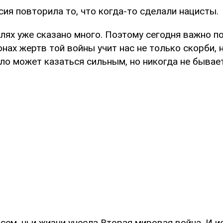
ия повторила то, что когда-то сделали нацисты.
лях уже сказано много. Поэтому сегодня важно п
нах жертв той войны учит нас не только скорби, н
зло может казаться сильным, но никогда не быва
сем, чьи жизни унесла Вторая мировая война. И и