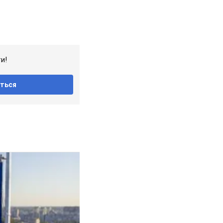
и!
ться