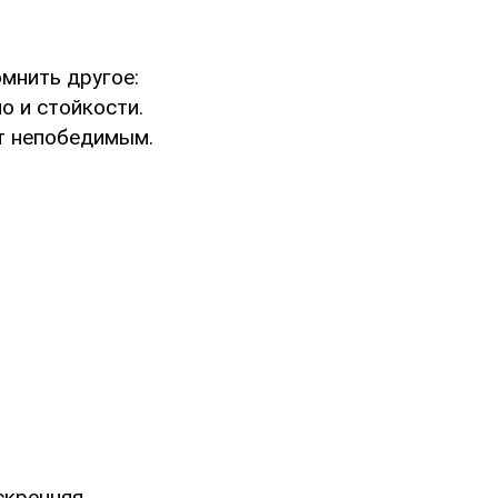
омнить другое:
о и стойкости.
ет непобедимым.
скренняя