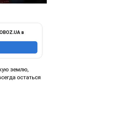
 OBOZ.UA в
скую землю,
всегда остаться