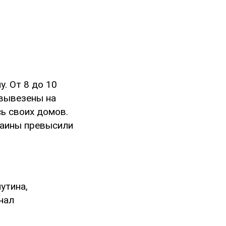
. От 8 до 10
 вывезены на
ь своих домов.
раины превысили
утина,
чал