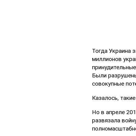
Тогда Украина з
миллионов укра
принудительные
Были разрушены
совокупные пот
Казалось, таки
Но в апреле 201
развязала войну
полномасштабно