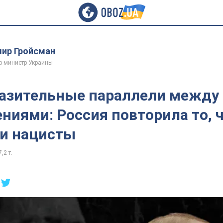
ир Гройсман
р-министр Украины
азительные параллели между
ниями: Россия повторила то, ч
ли нацисты
7,2 т.