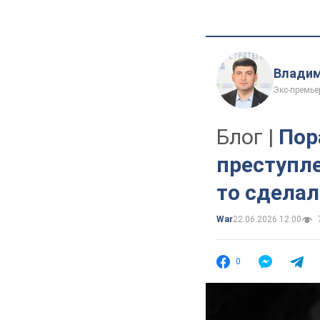
Владим
Экс-премье
Блог |
Пор
преступле
то сдела
War
22.06.2026 12:00
0