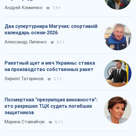
Андрей Клименко
1,9 т.
Два супертурнира Магучих: спортивній
календарь осени-2026
Александр Липенко
5,1 т.
Ракетный щит и меч Украины: ставка
на производство собственных ракет
Кирилл Татаринов
2,7 т.
Посмертная "презумпция виновности":
кто разрешил ТЦК судить погибших
защитников
Марина Ставнійчук
6,1 т.