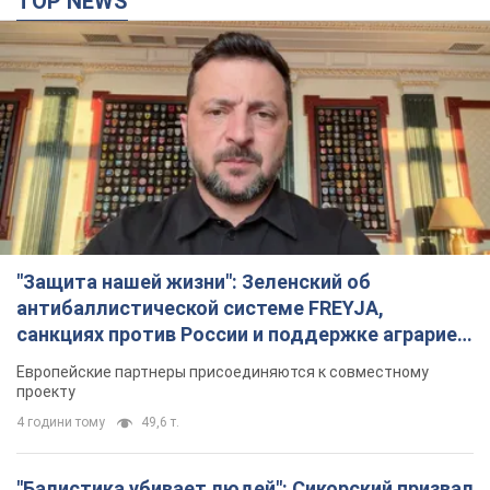
TOP NEWS
"Защита нашей жизни": Зеленский об
антибаллистической системе FREYJA,
санкциях против России и поддержке аграриев.
Видео
Европейские партнеры присоединяются к совместному
проекту
4 години тому
49,6 т.
"Балистика убивает людей": Сикорский призвал