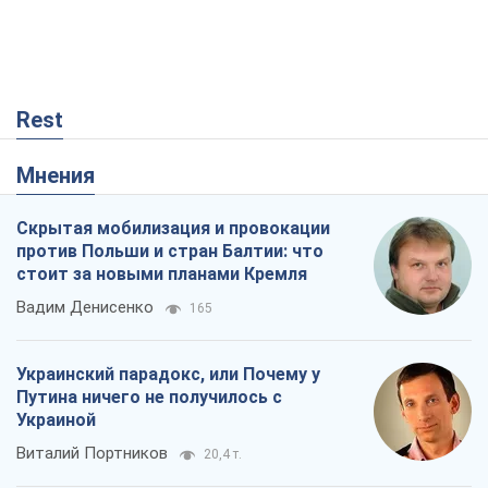
Вадим Денисенко
165
Украинский парадокс, или Почему у
Путина ничего не получилось с
Украиной
Виталий Портников
20,4 т.
Кремль начал подготовку к своему
"последнему рывку"
Костянтин Машовець
7,0 т.