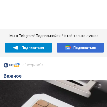
"Потерь нет" и...
Важное
Украинцы массово переносят свои мобильные
номера на одного и того же оператора: на
какой чаще всего переходят
Мобильные тарифы достигли критического предела
10 годин тому
63,3 т.