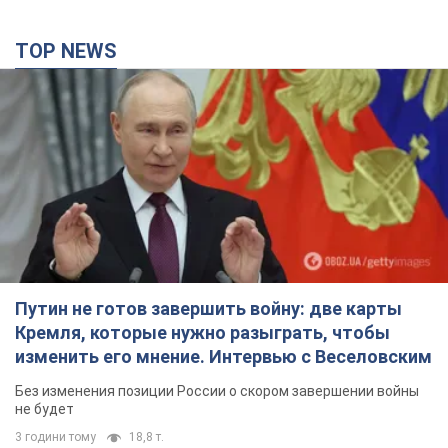
Путин не готов завершить войну: две карты
Кремля, которые нужно разыграть, чтобы
изменить его мнение. Интервью с Веселовским
Без изменения позиции России о скором завершении войны
не будет
3 години тому
18,8 т.
Дроны атаковали НПЗ в Нижнекамске: после
взрывов был виден дым. Видео
Местные жители активно публиковали фото и видео
2 години тому
3,4 т.
Украина готовит Чернобыль к очередной
попытке вторжения со стороны России –
медиа