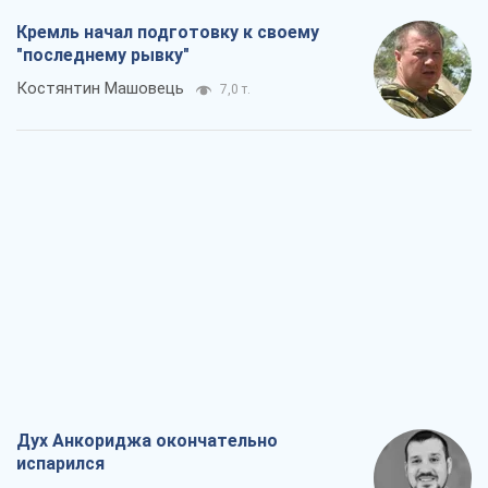
Дух Анкориджа окончательно
испарился
Виктор Андрусив
6,7 т.
Война и медиа: политика перешла в
соцсети, а СМИ играют по правилам
YouTube
Павел Казарин
3,6 т.
В плену собственных мифов: как
Константиновка стала главной
идеологической ловушкой для