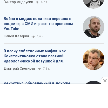
российских оккупантов
Дмитрий Снегирев
7,3 т.
Рекрутинг: обновленный и, похоже,
полезный вражеский опыт, или
Диалектика требовательной трусости
Александр Кирш
6,1 т.
Все мнения
О компании
Команда
Правовая информация
Политика
конфиденциальности