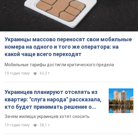
Украинцев планируют отселять из
квартир: "слуга народа" рассказала,
кто будет принимать решение о
сносе домов
Зачем жилища украинцев хотят сносить
10 годин тому
58,1 т.
Украинцы массово покупают
дорогие новые авто: сколько стоит
самая популярная модель
Какие марки авто предпочитают приобретать
жители Украины
11 годин тому
37,4 т.