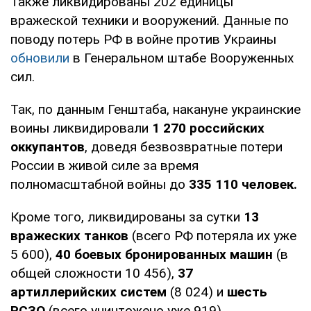
Также ликвидированы 202 единицы
вражеской техники и вооружений. Данные по
поводу потерь РФ в войне против Украины
обновили
в Генеральном штабе Вооруженных
сил.
Так, по данным Генштаба, накануне украинские
воины ликвидировали
1 270 российских
оккупантов
, доведя безвозвратные потери
России в живой силе за время
полномасштабной войны до
335 110 человек.
Кроме того, ликвидированы за сутки
13
вражеских танков
(всего РФ потеряла их уже
5 600),
40 боевых бронированных машин
(в
общей сложности 10 456),
37
артиллерийских систем
(8 024) и
шесть
РСЗО
(всего уничтожено уже 919).