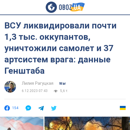
ВСУ ликвидировали почти
1,3 тыс. оккупантов,
уничтожили самолет и 37
артсистем врага: данные
Генштаба
Лилия Рагуцкая
War
6.12.2023 07:43
5,6 т.
154