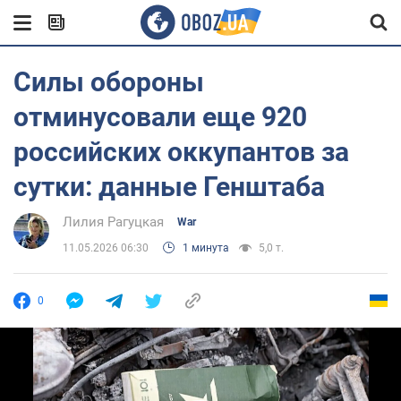
Силы обороны
отминусовали еще 920
российских оккупантов за
сутки: данные Генштаба
Лилия Рагуцкая
War
11.05.2026 06:30
1 минута
5,0 т.
0