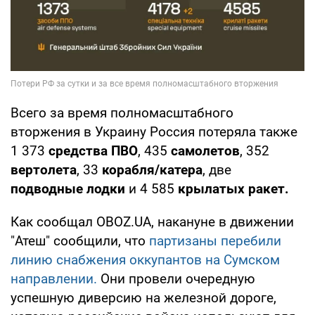
Всего за время полномасштабного
вторжения в Украину Россия потеряла также
1 373
средства ПВО
, 435
самолетов
, 352
вертолета
, 33
корабля/катера
, две
подводные лодки
и 4 585
крылатых ракет.
Как сообщал OBOZ.UA, накануне в движении
"Атеш" сообщили, что
партизаны перебили
линию снабжения оккупантов на Сумском
направлении.
Они провели очередную
успешную диверсию на железной дороге,