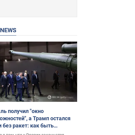
P NEWS
ль получил "окно
ожностей", а Трамп остался
и без ракет: как быть
ине? Интервью с Мельником
 о том, что у России закончатся