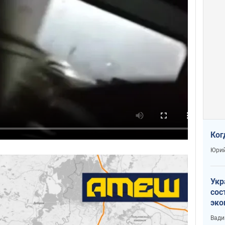
Ког
Юрий
Укр
сос
эко
Ест
Вади
тун