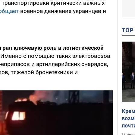
 транспортировки критически важных
общает
военное движение украинцев и
TO
грал ключевую роль в логистической
Именно с помощью таких электровозов
оеприпасов и артиллерийских снарядов,
ов, тяжелой бронетехники и
Крем
возм
почт
Укра
Мнение