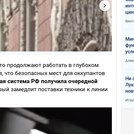
инт
цин
или
Викт
Тра
Мин
фун
усл
вое
Алек
то продолжают работать в глубоком
, что безопасных мест для оккупантов
Ни 
ая система РФ получила очередной
Лук
орый замедлит поставки техники к линии
нов
Игар