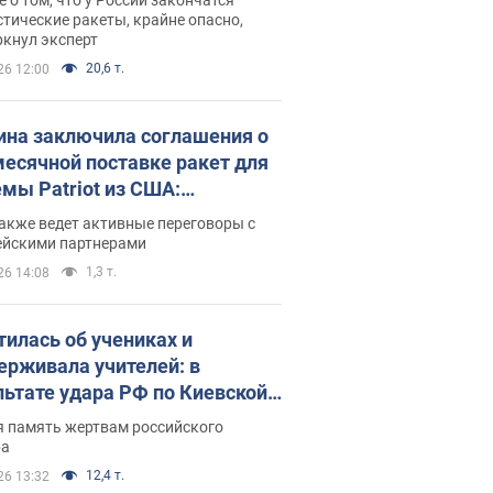
тические ракеты, крайне опасно,
ркнул эксперт
20,6 т.
26 12:00
ина заключила соглашения о
есячной поставке ракет для
емы Patriot из США:
нский раскрыл подробности
акже ведет активные переговоры с
ейскими партнерами
1,3 т.
26 14:08
тилась об учениках и
ерживала учителей: в
льтате удара РФ по Киевской
сти погибли директор
я память жертвам российского
ского лицея, её муж и внук
ра
12,4 т.
26 13:32