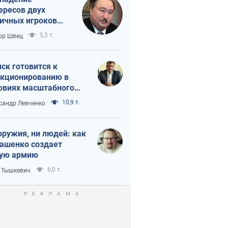
ересов двух
ичных игроков
 тайный план
5,5 т.
ор Швец
мпа и Путина?
ск готовится к
кционированию в
овиях масштабного
нного кризиса
10,9 т.
сандр Левченко
оружия, ни людей: как
ашенко создает
ую армию
6,0 т.
 Тышкевич