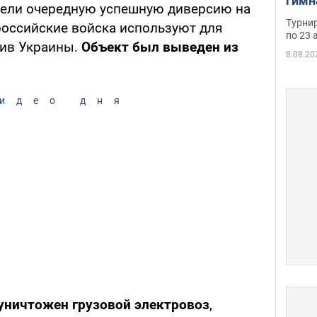
гимн
вели очередную успешную диверсию на
офиц
Турнир
российские войска используют для
на ч
по 23 
ив Украины.
Объект был выведен из
осно
8.08.20
идео дня
уничтожен грузовой электровоз
,