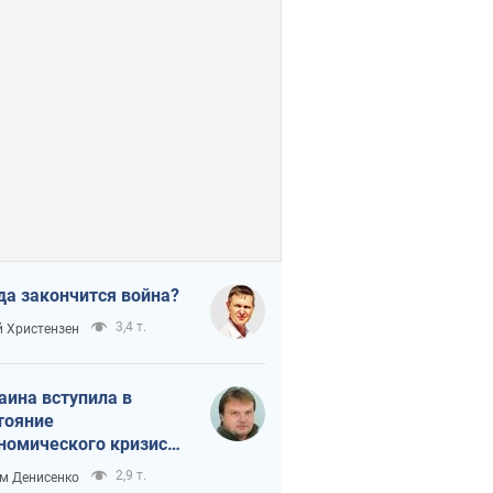
да закончится война?
3,4 т.
 Христензен
аина вступила в
тояние
номического кризиса.
ь ли свет в конце
2,9 т.
м Денисенко
неля?