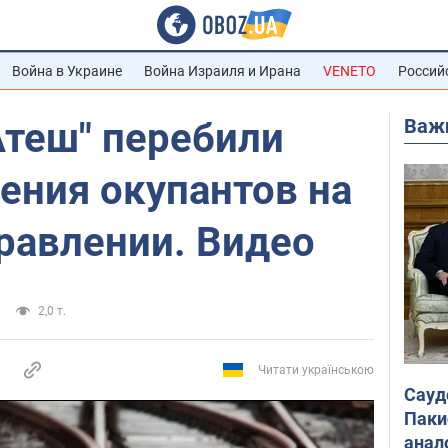
Война в Украине
Война Израиля и Ирана
VENETO
Россий
Важ
Атеш" перебили
ения окупантов на
равлении. Видео
2,0 т.
Читати українською
Сауд
Паки
анал