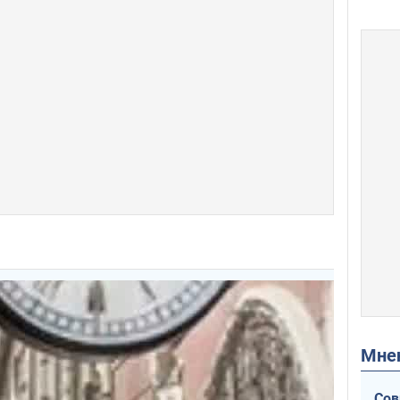
Мн
Сов