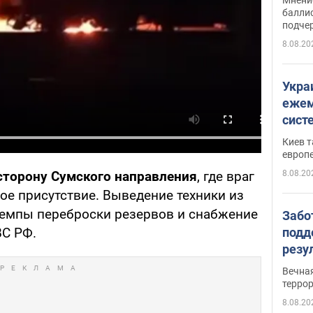
баллис
подче
8.08.20
Укра
ежем
сист
Зеле
Киев т
европ
8.08.20
сторону Сумского направления
, где враг
ое присутствие. Выведение техники из
темпы переброски резервов и снабжение
Забо
подд
ВС РФ.
резу
обла
Вечна
киев
терро
8.08.20