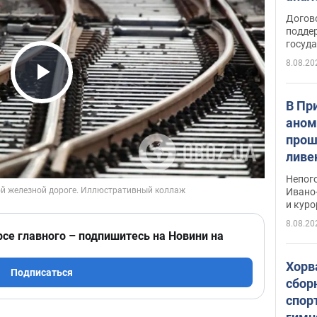
Догов
поддер
госуд
8.08.20
Play Video
В Пр
аном
прош
ливе
прев
Непог
Виде
Ивано
и кур
8.08.20
рсе главного – подпишитесь на Новини на
Хорв
Подписаться
сбор
спор