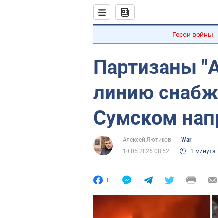
Герои войны
Партизаны "
линию снабж
Сумском нап
Алексей Лютиков
War
10.05.2026 08:52
1 минута
0