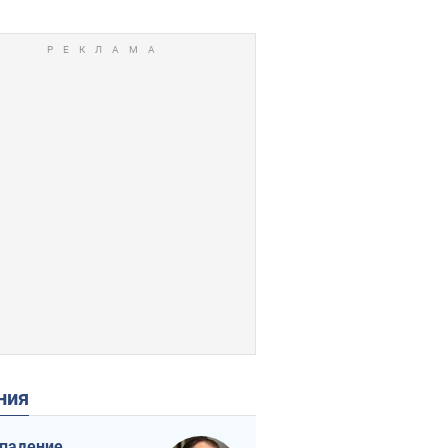
ения
падение