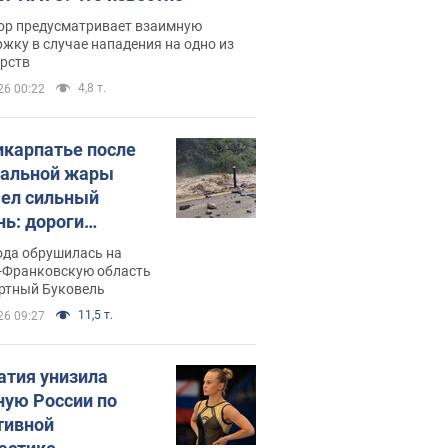
ор предусматривает взаимную
жку в случае нападения на одно из
арств
4,8 т.
26 00:22
икарпатье после
альной жары
ел сильный
нь: дороги
ратились в реки.
ода обрушилась на
о
-Франковскую область
ортный Буковель
11,5 т.
26 09:27
атия унизила
ную России по
тивной