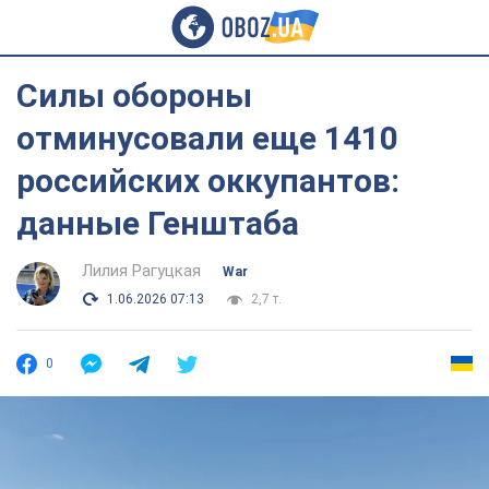
Силы обороны
отминусовали еще 1410
российских оккупантов:
данные Генштаба
Лилия Рагуцкая
War
1.06.2026 07:13
2,7 т.
0