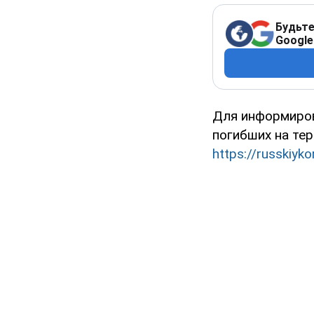
Будьте
Google
Для информиров
погибших на те
https://russkiyko