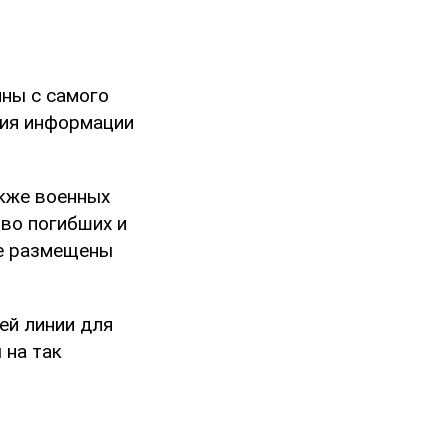
ины с самого
ния информации
акже военных
тво погибших и
те размещены
ей линии для
 на так