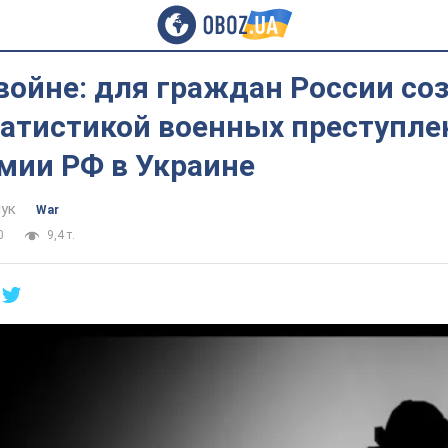
войне: для граждан России со
татистикой военных преступле
мии РФ в Украине
ук
War
0
9,4 т.