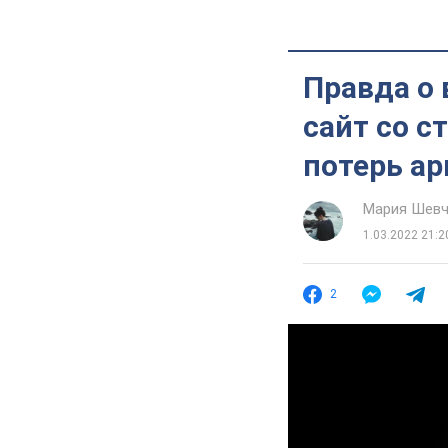
Правда о 
сайт со с
потерь ар
Мария Шевч
1.03.2022 21:2
2