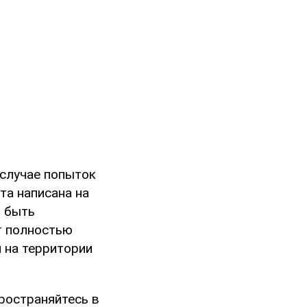
 случае попыток
та написана на
т быть
т полностью
 на территории
ространяйтесь в