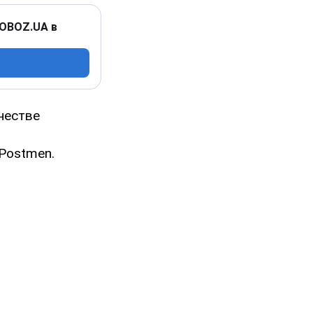
 OBOZ.UA в
честве
Postmen.