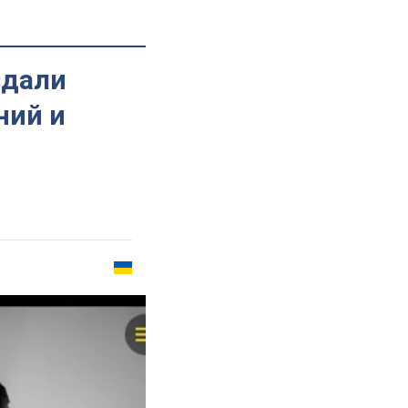
здали
ний и