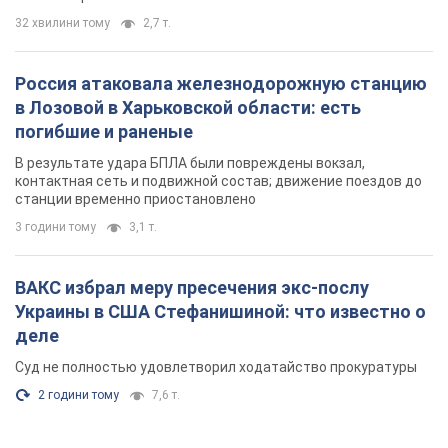
32 хвилини тому
2,7 т.
Россия атаковала железнодорожную станцию
в Лозовой в Харьковской области: есть
погибшие и раненые
В результате удара БПЛА были повреждены вокзал,
контактная сеть и подвижной состав; движение поездов до
станции временно приостановлено
3 години тому
3,1 т.
ВАКС избрал меру пресечения экс-послу
Украины в США Стефанишиной: что известно о
деле
Суд не полностью удовлетворил ходатайство прокуратуры
2 години тому
7,6 т.