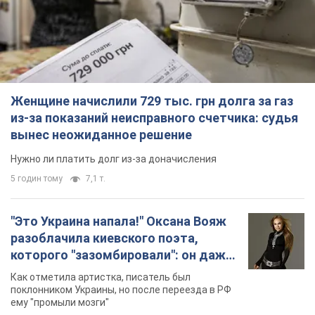
Женщине начислили 729 тыс. грн долга за газ
из-за показаний неисправного счетчика: судья
вынес неожиданное решение
Нужно ли платить долг из-за доначисления
5 годин тому
7,1 т.
"Это Украина напала!" Оксана Вояж
разоблачила киевского поэта,
которого "зазомбировали": он даже
русского не знал, а теперь хочет
Как отметила артистка, писатель был
геноцида украинцев
поклонником Украины, но после переезда в РФ
ему "промыли мозги"