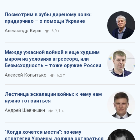
Посмотрим в зубы дареному коню:
придирчиво – о помощи Украине
Александр Кирш
6,9 т.
Между ужасной войной и еще худшим
миром на условиях агрессора, или
Безысходность – тоже оружие России
Алексей Копытько
6,2 т.
Лестница эскалации войны: к чему нам
нужно готовиться
Андрей Шевчишин
7,1 т.
"Когда хочется мести": почему
стратегия Украины должна оставаться