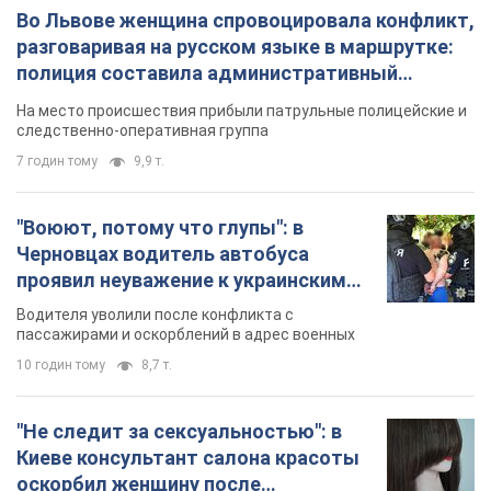
Во Львове женщина спровоцировала конфликт,
разговаривая на русском языке в маршрутке:
полиция составила административный
протокол. Видео
На место происшествия прибыли патрульные полицейские и
следственно-оперативная группа
7 годин тому
9,9 т.
"Воюют, потому что глупы": в
Черновцах водитель автобуса
проявил неуважение к украинским
военным и поплатился за это.
Водителя уволили после конфликта с
Видео
пассажирами и оскорблений в адрес военных
10 годин тому
8,7 т.
"Не следит за сексуальностью": в
Киеве консультант салона красоты
оскорбил женщину после