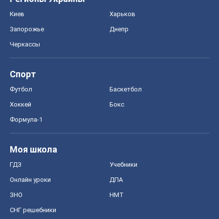
Киев
Харьков
Запорожье
Днепр
Черкассы
Спорт
Футбол
Баскетбол
Хоккей
Бокс
Формула-1
Моя школа
ГДЗ
Учебники
Онлайн уроки
ДПА
ЗНО
НМТ
СНГ решебники