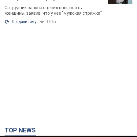
химиотерапии, разгорелся скандал.
Сотрудник салона оценил внешность
Фото
женщины, заявив, что у нее "мужская стрижка"
3 години тому
13,6 т.
TOP NEWS