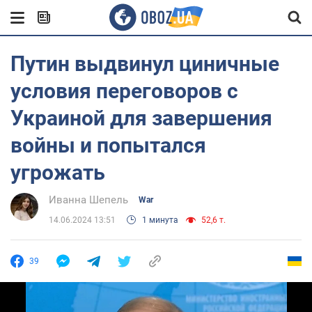
Путин выдвинул циничные
условия переговоров с
Украиной для завершения
войны и попытался
угрожать
Иванна Шепель
War
14.06.2024 13:51
1 минута
52,6 т.
39