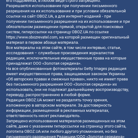
его поддоменах, в любом виде строго запрещено.
Разрешается использование при получении письменного
разрешения на их использование и при условии обязательной
ссылки на сайт OBOZ.UA, а для интернет-изданий - при
получении письменного разрешения на их использование и при
обязательном размещении прямой, открытой для поисковых
систем, гиперссылки на страницу OBOZ.UA по ссылке
https://www.obozrevatel.com
, на которой размещен оригинальный
материал в первом абзаце материала.
Все материалы на этом сайте, в том числе интервью, статьи,
исследования – служебные произведения журналистов
редакции, исключительные имущественные права на которые
принадлежат ООО «Золотая середина».
На все опубликованные фотоматериалы Getty Images редакция
имеет имущественные права, защищаемые законом Украины
«Об авторских правах и смежных правах», никто не имеет права
без письменного разрешения ООО «Золотая середина» их
использовать, они не подлежат дальнейшему воспроизводству,
переводу, распространению в любой форме.
Редакция OBOZ.UA может не разделять точку зрения,
изложенную в авторском материале. За достоверность
информации, размещенной в рекламных материалах,
ответственность несет рекламодатель.
Запрещено использование материалов размещенных на этом
сайте, даже с указанием гиперссылки на страницу этого сайта,
логотипа OBOZ.UA или любого другого упоминания, но без
письменного разрешения Редакции/ООО «Золотая середина»