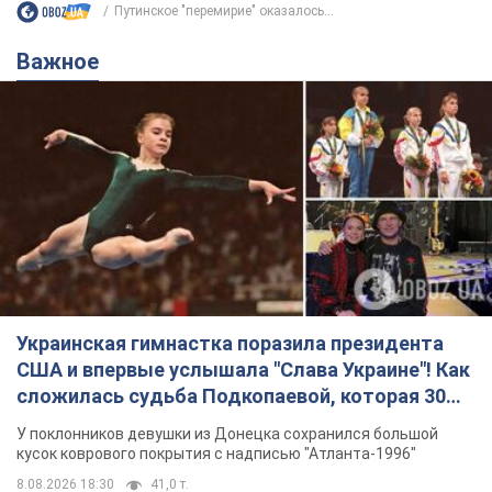
Путинское "перемирие" оказалось...
Важное
Украинская гимнастка поразила президента
США и впервые услышала "Слава Украине"! Как
сложилась судьба Подкопаевой, которая 30
лет назад завоевала "золото" Олимпиады
У поклонников девушки из Донецка сохранился большой
кусок коврового покрытия с надписью "Атланта-1996"
8.08.2026 18:30
41,0 т.