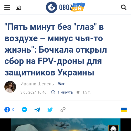
"Пять минут без "глаз" в
воздухе – минус чья-то
жизнь": Бочкала открыл
сбор на FPV-дроны для
защитников Украины
Иванна Шепель
War
3.05.2024 10:40
1 минута
1,5 т.
0