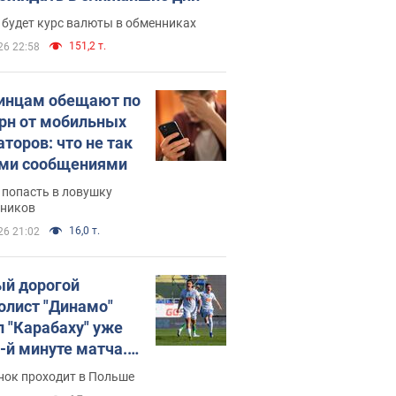
 будет курс валюты в обменниках
151,2 т.
26 22:58
инцам обещают по
грн от мобильных
аторов: что не так
ими сообщениями
 попасть в ловушку
ников
16,0 т.
26 21:02
й дорогой
олист "Динамо"
л "Карабаху" уже
0-й минуте матча.
о
нок проходит в Польше