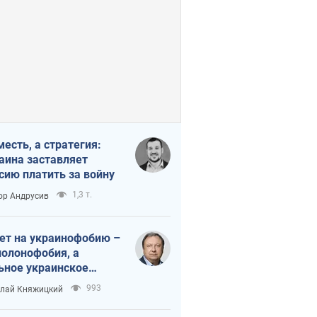
месть, а стратегия:
аина заставляет
сию платить за войну
1,3 т.
ор Андрусив
ет на украинофобию –
полонофобия, а
ьное украинское
ударство
993
лай Княжицкий