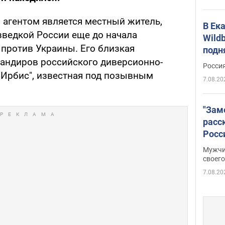
 агентом является местный житель,
В Ек
ведкой России еще до начала
Wildb
против Украины. Его близкая
подн
мандиров российского диверсионно-
Росси
"Ирбис", известная под позывным
7.08.20
"Зам
расс
Росс
Фото
Мужчи
своего
7.08.20