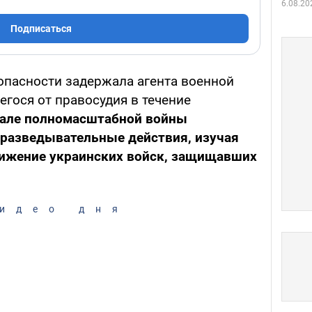
6.08.20
Подписаться
пасности задержала агента военной
гося от правосудия в течение
чале полномасштабной войны
разведывательные действия, изучая
ижение украинских войск, защищавших
идео дня