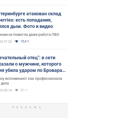
атеринбурге атакован склад
erries: есть попадания,
ялся дым. Фото и видео
янам не помогла даже работа ПВО
10,4 т.
26 07:20
ечательный отец": в сети
казали о мужчине, которого
ия убила ударом по Броварам.
ну вспоминают как профессионала
 дела
3,1 т.
26 09:14