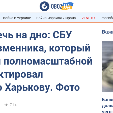
Война в Украине
Война Израиля и Ирана
VENETO
Россий
Важ
чь на дно: СБУ
зменника, который
и полномасштабной
ктировал
 Харькову. Фото
Банк
долл
7,1 т.
чего