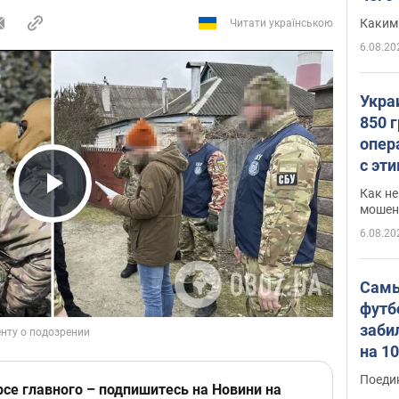
Каким
Читати українською
6.08.20
Укра
850 
опер
с эт
Как не
Play Video
мошен
6.08.20
Самы
футб
заби
на 1
Виде
Поеди
рсе главного – подпишитесь на Новини на