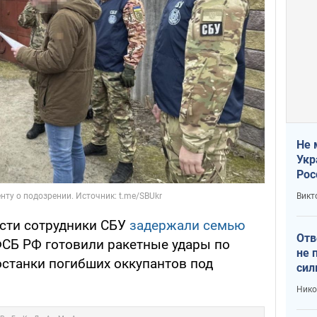
Не 
Укр
Рос
Викт
сти сотрудники СБУ
задержали семью
Отв
ФСБ РФ готовили ракетные удары по
не 
останки погибших оккупантов под
сил
гос
Нико