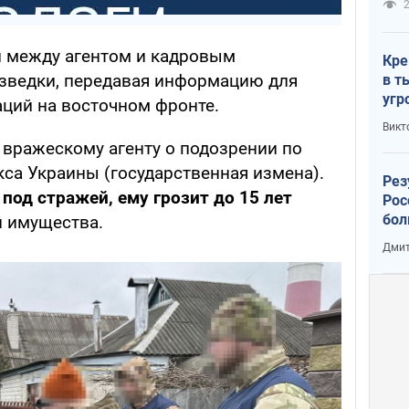
2
й между агентом и кадровым
Кре
зведки, передавая информацию для
в т
угр
ций на восточном фронте.
лог
Викт
вражескому агенту о подозрении по
кса Украины (государственная измена).
Рез
од стражей, ему грозит до 15 лет
Рос
бол
й имущества.
Дмит