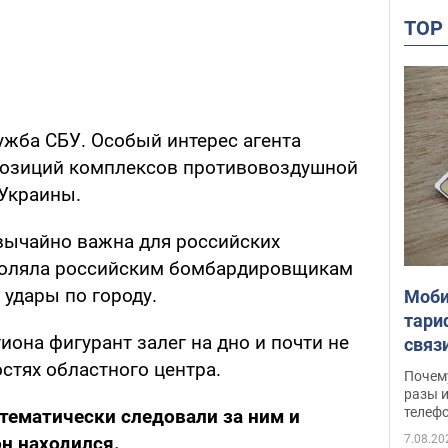
TO
ужба СБУ. Особый интерес агента
позиций комплексов противовоздушной
Украины.
вычайно важна для российских
зволяла российским бомбардировщикам
 удары по городу.
Моби
тари
она фигурант залег на дно и почти не
связ
жало
стях областного центра.
Почем
разы и
телеф
тематически следовали за ним и
7.08.20
он находился.