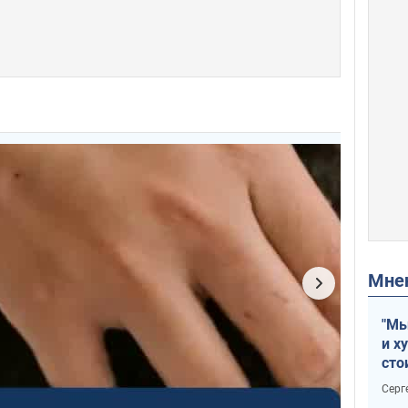
Мн
"Мы
и х
сто
отч
Серг
рак