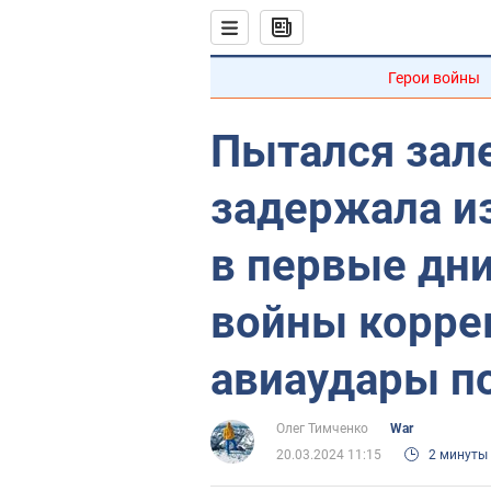
Герои войны
Пытался зале
задержала и
в первые дн
войны корре
авиаудары по
Олег Тимченко
War
20.03.2024 11:15
2 минуты