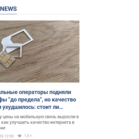
P NEWS
льные операторы подняли
фы "до предела", но качество
и ухудшилось: стоит ли
ваться на цены
у цены на мобильную связь выросли в
 как улучшить качество интернета в
оне
1,5 т.
26 12:00