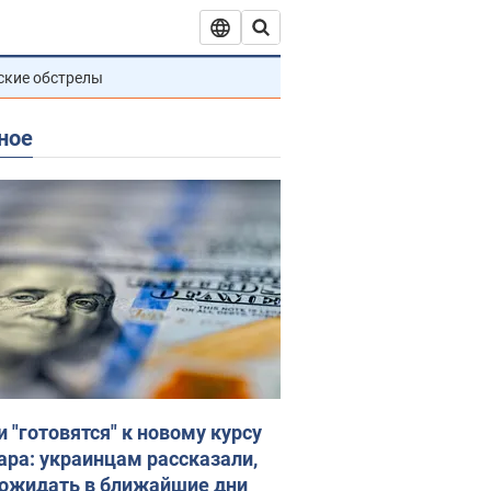
ские обстрелы
ное
и "готовятся" к новому курсу
ара: украинцам рассказали,
 ожидать в ближайшие дни