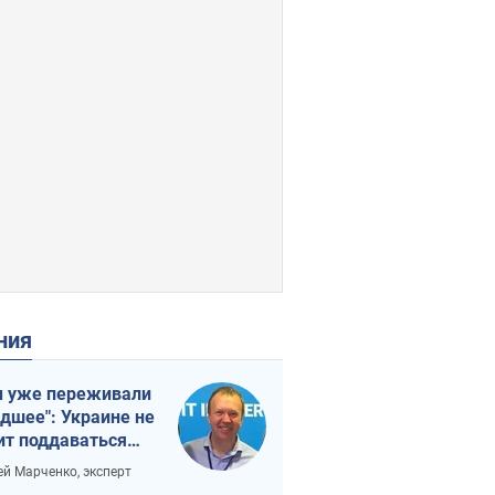
ения
 уже переживали
удшее": Украине не
ит поддаваться
аянию из-за
ей Марченко, эксперт
етного террора