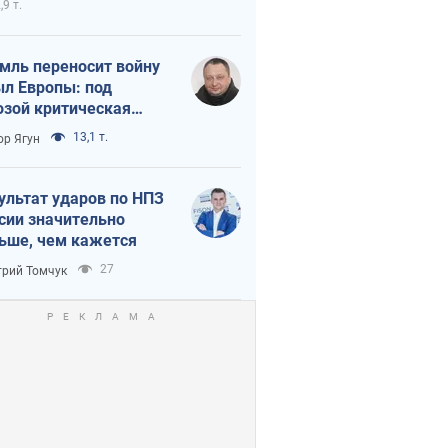
,9 т.
мль переносит войну
ыл Европы: под
озой критическая
истика
13,1 т.
ор Ягун
ультат ударов по НПЗ
сии значительно
ьше, чем кажется
27
рий Томчук