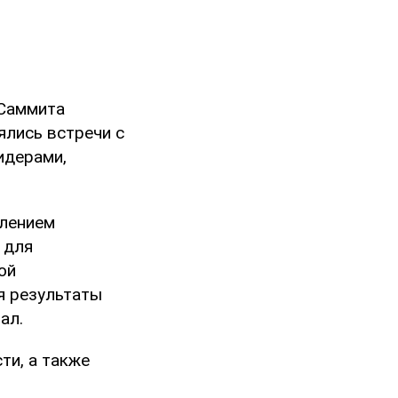
 Саммита
ялись встречи с
идерами,
илением
 для
ой
я результаты
ал.
ти, а также