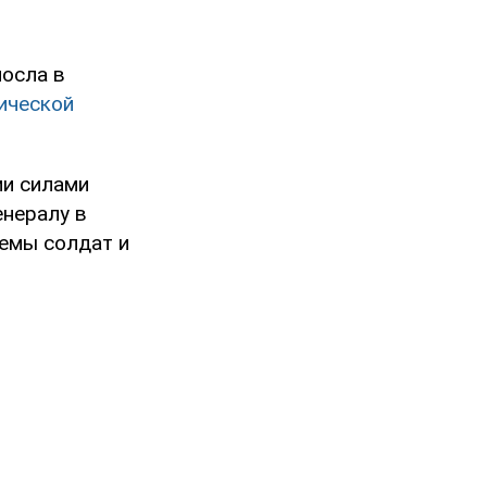
посла в
ической
ми силами
Генералу в
лемы солдат и