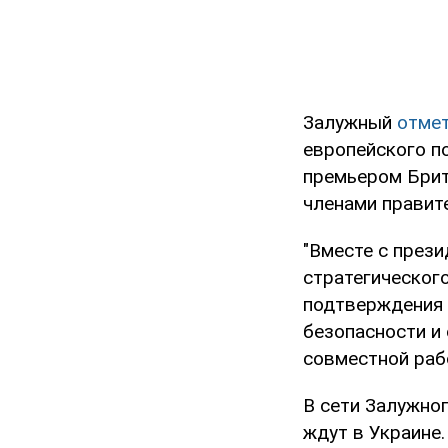
Залужный
отме
европейского по
премьером Брит
членами правите
"Вместе с през
стратегическог
подтверждения 
безопасности и
совместной рабо
В сети Залужног
ждут в Украине.