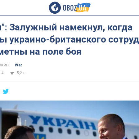
": Залужный намекнул, когда
ты украино-британского сотру
метны на поле боя
акин
War
14
5,2 т.