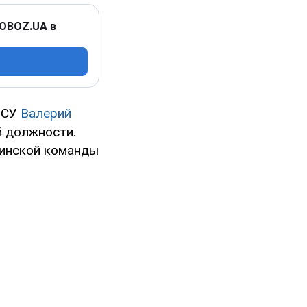
 OBOZ.UA в
ВСУ
Валерий
й должности.
аинской команды