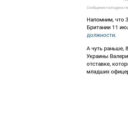
Напомним, что 
Британии 11 ию
должности
.
А чуть раньше,
Украины Валер
отставке, кото
младших офицер