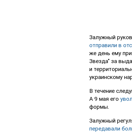
Залужный руков
отправили в от
же день ему пр
Звезда" за выд
и территориаль
украинскому нар
В течение след
А 9 мая его
увол
формы.
Залужный регул
передавали бол